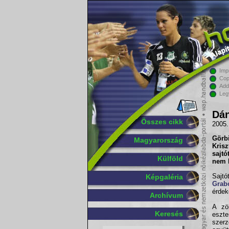
Imp
Cop
Add
Leg
Dán
Összes cikk
2005.
Görb
Magyarország
Krisz
sajtó
Külföld
nem 
Sajtó
Képgaléria
Grab
érdek
Archívum
A zöl
Keresés
eszt
szer