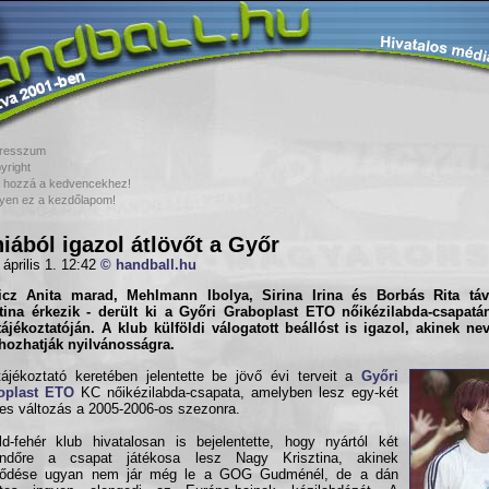
resszum
yright
 hozzá a kedvencekhez!
yen ez a kezdőlapom!
iából igazol átlövőt a Győr
 április 1. 12:42
© handball.hu
icz Anita
marad,
Mehlmann Ibolya, Sirina Irina
és
Borbás Rita
táv
tina
érkezik - derült ki a Győri Graboplast ETO nőikézilabda-csapatá
tájékoztatóján. A klub külföldi válogatott beállóst is igazol, akinek ne
hozhatják nyilvánosságra.
tájékoztató keretében jelentette be jövő évi terveit a
Győri
oplast ETO
KC nőikézilabda-csapata, amelyben lesz egy-két
es változás a 2005-2006-os szezonra.
d-fehér klub hivatalosan is bejelentette, hogy nyártól két
endőre a csapat játékosa lesz Nagy Krisztina, akinek
ződése ugyan nem jár még le a GOG Gudménél, de a dán