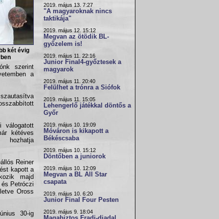
2019. május 13. 7:27
"A magyaroknak nincs
taktikája"
2019. május 12. 15:12
Megvan az ötödik BL-
győzelem is!
bb két évig
2019. május 11. 22:16
rben
Junior Final4-győztesek a
ónk szerint
magyarok
gyetemben a
2019. május 11. 20:40
Felülhet a trónra a Siófok
sszautasítva
2019. május 11. 15:05
osszabbított
Lehengerlő játékkal döntős a
Győr
2019. május 10. 19:09
i válogatott
Móváron is kikapott a
már kétéves
Békéscsaba
 hozhatja
2019. május 10. 15:12
Döntőben a juniorok
állós Reiner
2019. május 10. 12:09
ést kapott a
Megvan a BL All Star
akozik majd
csapata
 és Petróczi
lletve Oross
2019. május 10. 6:20
Junior Final Four Pesten
2019. május 9. 18:04
nius 30-ig
Magabiztos Fradi-diadal