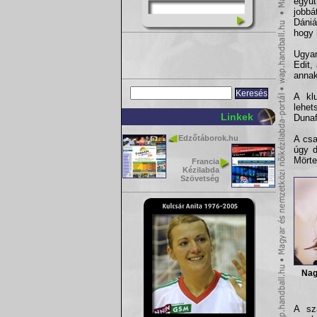
együ
jobbá
Dániá
hogy
Ugyan
Edit,
annak
A klu
lehet
Linkek
Dunaf
Edzőtáborok.hu
A csa
úgy d
Mörte
Francia
Kézilabda
Szövetség
Nag
A sz