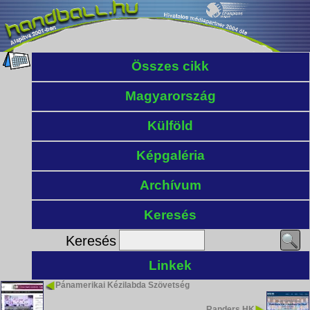
Összes cikk
Magyarország
Külföld
Képgaléria
Archívum
Keresés
Keresés
Linkek
Pánamerikai Kézilabda Szövetség
Randers HK