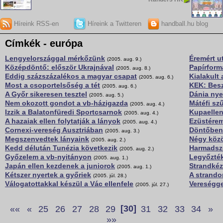
Híreink RSS-en
Híreink a Twitteren
handball.hu blog
Címkék - európa
Lengyelországgal mérkőzünk
Éremért u
(2005. aug. 9.)
Középdöntő: először Ukrajnával
Papírfor
(2005. aug. 8.)
Eddig százszázalékos a magyar csapat
Kialakult
(2005. aug. 6.)
Most a csoportelsőség a tét
KEK: Besz
(2005. aug. 6.)
A Győr sikeresen tesztel
Dánia nye
(2005. aug. 5.)
Nem okozott gondot a vb-házigazda
Mátéfi szű
(2005. aug. 4.)
Izzik a Balatonfüredi Sportcsarnok
Kupaellen
(2005. aug. 4.)
A hazaiak ellen folytatják a lányok
Ezüstérem
(2005. aug. 4.)
Cornexi-vereség Ausztriában
Döntőben 
(2005. aug. 3.)
Megszenvedtek lányaink
Négy közö
(2005. aug. 2.)
Kedd délután Tunézia következik
Harmadszo
(2005. aug. 2.)
Győzelem a vb-nyitányon
Legyőzték
(2005. aug. 1.)
Japán ellen kezdenek a juniorok
Strandkéz
(2005. aug. 1.)
Kétszer nyertek a győriek
A strando
(2005. júl. 28.)
Válogatottakkal készül a Vác ellenfele
Vereségge
(2005. júl. 27.)
««
«
25
26
27
28
29
[30]
31
32
33
34
»
»»