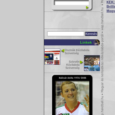
KEK: 
Brill
Megvé
Linkek
Osztrák Kézilabda
Szövetség
Szlovén
Kézilabda
Szövetség