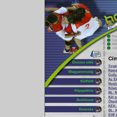
Imp
Cop
Add
Leg
Cím
Összes cikk
Szupe
Kemé
Magyarország
Győz
Az EH
Külföld
Nyol
Kilen
Képgaléria
BL: 
Két g
Archívum
Ötgól
KEK: 
Keresés
BL: A
EHF-k