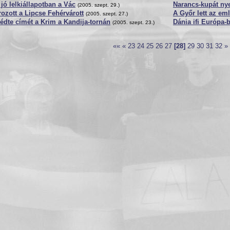
jó lelkiállapotban a Vác
Narancs-kupát nye
(2005. szept. 29.)
írozott a Lipcse Fehérvárott
A Győr lett az em
(2005. szept. 27.)
dte címét a Krim a Kandija-tornán
Dánia ifi Európa-b
(2005. szept. 23.)
««
«
23
24
25
26
27
[28]
29
30
31
32
»