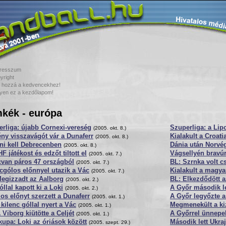
resszum
yright
 hozzá a kedvencekhez!
yen ez a kezdőlapom!
kék - európa
rliga: újabb Cornexi-vereség
Szuperliga: a Lip
(2005. okt. 8.)
ny visszavágót vár a Dunaferr
Kialakult a Croat
(2005. okt. 8.)
ni kell Debrecenben
Dánia után Norvé
(2005. okt. 8.)
F játékost és edzőt tiltott el
Vágsellyén bravúr
(2005. okt. 7.)
cvan páros 47 országból
BL: Szrnka volt cs
(2005. okt. 7.)
cgólos előnnyel utazik a Vác
Kialakult a magy
(2005. okt. 7.)
Megizzadt az Aalborg
BL: Elkezdődött a
(2005. okt. 2.)
óllal kapott ki a Loki
A Győr második l
(2005. okt. 2.)
os előnyt szerzett a Dunaferr
A Győr legyőzte a
(2005. okt. 1.)
kilenc góllal nyert a Vác
Megmenekült a kiz
(2005. okt. 1.)
 Viborg kiütötte a Celjét
A Győrrel ünnepe
(2005. okt. 1.)
upa: Loki az óriások között
Második lett Ukra
(2005. szept. 29.)