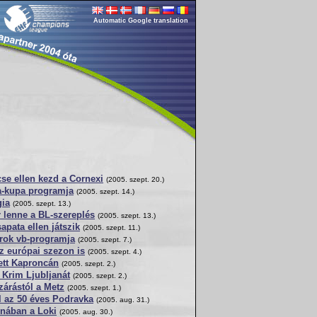
Automatic Google translation
cse ellen kezd a Cornexi
(2005. szept. 20.)
ia-kupa programja
(2005. szept. 14.)
gia
(2005. szept. 13.)
 lenne a BL-szereplés
(2005. szept. 13.)
apata ellen játszik
(2005. szept. 11.)
arok vb-programja
(2005. szept. 7.)
z európai szezon is
(2005. szept. 4.)
ett Kaproncán
(2005. szept. 2.)
 Krim Ljubljanát
(2005. szept. 2.)
árástól a Metz
(2005. szept. 1.)
l az 50 éves Podravka
(2005. aug. 31.)
jnában a Loki
(2005. aug. 30.)