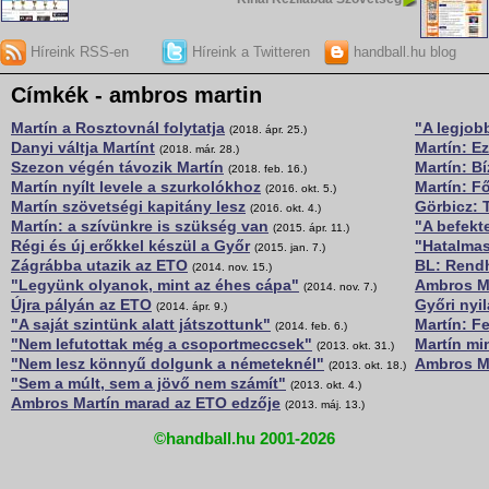
Híreink RSS-en
Híreink a Twitteren
handball.hu blog
Címkék - ambros martin
Martín a Rosztovnál folytatja
"A legjob
(2018. ápr. 25.)
Danyi váltja Martínt
Martín: E
(2018. már. 28.)
Szezon végén távozik Martín
Martín: Bí
(2018. feb. 16.)
Martín nyílt levele a szurkolókhoz
Martín: F
(2016. okt. 5.)
Martín szövetségi kapitány lesz
Görbicz: 
(2016. okt. 4.)
Martín: a szívünkre is szükség van
"A befekt
(2015. ápr. 11.)
Régi és új erőkkel készül a Győr
"Hatalmas
(2015. jan. 7.)
Zágrábba utazik az ETO
BL: Rendh
(2014. nov. 15.)
"Legyünk olyanok, mint az éhes cápa"
Ambros Ma
(2014. nov. 7.)
Újra pályán az ETO
Győri nyi
(2014. ápr. 9.)
"A saját szintünk alatt játszottunk"
Martín: F
(2014. feb. 6.)
"Nem lefutottak még a csoportmeccsek"
Martín mi
(2013. okt. 31.)
"Nem lesz könnyű dolgunk a németeknél"
Ambros Ma
(2013. okt. 18.)
"Sem a múlt, sem a jövő nem számít"
(2013. okt. 4.)
Ambros Martín marad az ETO edzője
(2013. máj. 13.)
©handball.hu 2001-2026