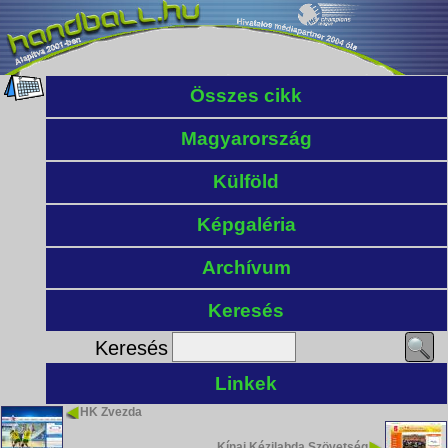
Összes cikk
Magyarország
Külföld
Képgaléria
Archívum
Keresés
Keresés
Linkek
HK Zvezda
Kínai Kézilabda Szövetség