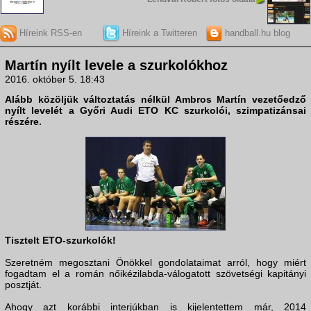
Híreink RSS-en
Híreink a Twitteren
handball.hu blog
Martín nyílt levele a szurkolókhoz
2016. október 5. 18:43
Alább közöljük változtatás nélkül Ambros Martín vezetőedző
nyílt levelét a Győri Audi ETO KC szurkolói, szimpatizánsai
részére.
Tisztelt ETO-szurkolók!
Szeretném megosztani Önökkel gondolataimat arról, hogy miért
fogadtam el a román nőikézilabda-válogatott szövetségi kapitányi
posztját.
Ahogy azt korábbi interjúkban is kijelentettem már, 2014