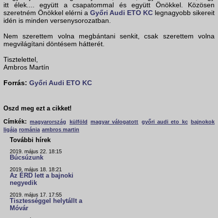
itt élek.... együtt a csapatommal és együtt Önökkel. Közösen
szeretném Önökkel elérni a
Győri Audi ETO KC
legnagyobb sikereit
idén is minden versenysorozatban.
Nem szerettem volna megbántani senkit, csak szerettem volna
megvilágítani döntésem hátterét.
Tisztelettel,
Ambros Martín
Forrás:
Győri Audi ETO KC
Oszd meg ezt a cikket!
Címkék:
magyarország
külföld
magyar válogatott
győri audi eto kc
bajnokok
ligája
románia
ambros martin
További hírek
2019. május 22. 18:15
Búcsúzunk
2019. május 18. 18:21
Az ÉRD lett a bajnoki
negyedik
2019. május 17. 17:55
Tisztességgel helytállt a
Móvár