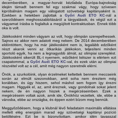
decemberében, a magyar-horvát kézilabda Európa-bajnokság
idején támadt bennem fel egy szakmai vágy, hogy szívesen
kipróbálnám magam egy válogatott szövetségi kapitányaként is.
Ezekben a hetekben zajlottak a
Győri Audi ETO KC
-nál a
szerződésem meghosszabbításáról a tárgyalások, és végül ezt a
vágyamat írásba is foglaltuk a megújított kontraktusban. Ennek több
oka is volt.
Játékosként minden vágyam az volt, hogy olimpián szerepelhessek.
Sajnos ez akkor nem adatott meg nekem. De 2014 decemberében
eldöntöttem, hogy ha már játékosként nem is, legalább edzőként
részt akarok venni az ötkarikás játékokon, teljesíteni minden
sportoló egyik, ha nem a legnagyobb álmát, az olimpiai szereplést.
Játékosként sikerült BL-t nyernem, edzőként kétszer is elértem ezt
csapatommal, a
Győri Audi ETO KC
-val, és ezek után az olimpiai
részvétel volt az a cél, amit még nagyon szeretnék elérni.
Önök, a szurkolóink, olyan érzelmeket keltettek bennem meccseink
során az elmúlt szezonokban, amit soha nem éreztem még
korábban, és úgy hiszem, sehol máshol sem fogom így érezni
magam. Higgyék el, az, amit éreznek, vagy gondolnak sokat jelent
nekem, de én nagyon hiszek a megérzéseimben. Ezek a
megérzéseim voltak azok, amik ide, Önökhöz vezettek, ide, ebbe a
városba, ebbe az országba, és éppen ezért bízom meg bennük.
Meggyőződésem, hogy a klubnál lévő feladataim maximális ellátása
mellett elég energiám marad egy szövetségi kapitányi pozíció
betöltésére. Ezt be is bizonyítottam, amikor idén tavasszal