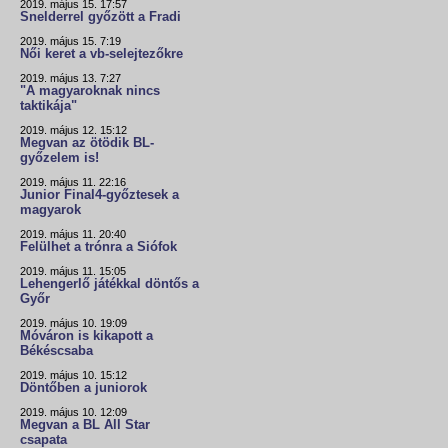
2019. május 15. 17:57
Snelderrel győzött a Fradi
2019. május 15. 7:19
Női keret a vb-selejtezőkre
2019. május 13. 7:27
"A magyaroknak nincs
taktikája"
2019. május 12. 15:12
Megvan az ötödik BL-
győzelem is!
2019. május 11. 22:16
Junior Final4-győztesek a
magyarok
2019. május 11. 20:40
Felülhet a trónra a Siófok
2019. május 11. 15:05
Lehengerlő játékkal döntős a
Győr
2019. május 10. 19:09
Móváron is kikapott a
Békéscsaba
2019. május 10. 15:12
Döntőben a juniorok
2019. május 10. 12:09
Megvan a BL All Star
csapata