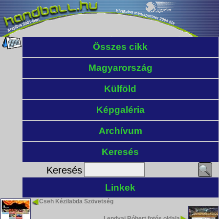
Összes cikk
Magyarország
Külföld
Képgaléria
Archívum
Keresés
Keresés
Linkek
Cseh Kézilabda Szövetség
Lendvai Róbert fotós oldala