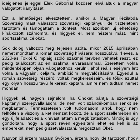
ideiglenes jelleggel Elek Gáborral közösen elvállaltuk a magyar
válogatott irányítását.
Ezt a lehetőséget elvesztettem, amikor a Magyar Kézilabda
Szövetség mást választott szövetségi kapitányul, de tiszteletben
tartottam és támogattam a döntést. Most azonban új lehetőség
kínálkozott számomra, és higgyék el, nem néztem mást, mint
sportszakmai célokat.
Sok dolog változott meg teljesen azóta, mikor 2015 áprilisában
nemet mondtam a román szövetség hívására: hosszútávú, 4 éves, a
2020-as Tokiói Olimpiáig szóló szakmai tervben vehetek részt, ez
pedig találkozott az én szakmai elvárásaimmal. Szerettem volna
mindenképpen olyan válogatotthoz kerülni, ahol reális esélyem lett
volna a vágyaim, céljaim, ambícióim megvalósítására. Egyedül a
román szövetség részéről voltak megkereséseim, és tőlük ezúttal
egy olyan hosszú távú felkérést kaptam, amire nem tudtam nemet
mondani.
Higgyék el, nagyon sajnálom, ha Önöket bántja a szövetségi
kapitányi szerepvállalásom, de nem volt szándékomban senkit se
megbántani. Természetesen volt tudomásom arról, hogy nem
felhőtlen a viszony a két nemzet között, de a sport szellemében én
egy új feladatot és a kihívást láttam a megbízatásban. Mindig is úgy
gondoltam, hogy a sport révén egyesíteni lehet és kell is az
embereket, nem pedig szétválasztani, megosztani Őket.
Nagyon jól érzem magam Győrben, érzem, hogy ide tartozom, hogy