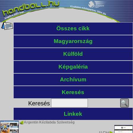
Összes cikk
Magyarország
Külföld
Képgaléria
Archívum
Keresés
Keresés
Linkek
Argentin Kézilabda Szövetség
U Cluj