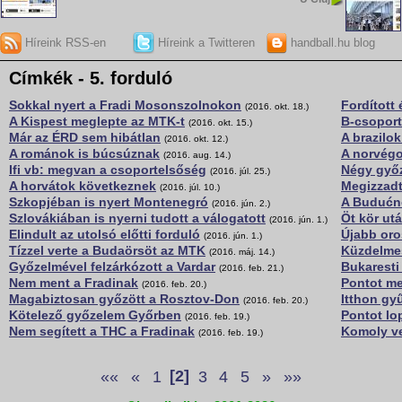
Híreink RSS-en
Híreink a Twitteren
handball.hu blog
Címkék - 5. forduló
Sokkal nyert a Fradi Mosonszolnokon
Fordított 
(2016. okt. 18.)
A Kispest meglepte az MTK-t
B-csoport
(2016. okt. 15.)
Már az ÉRD sem hibátlan
A brazilo
(2016. okt. 12.)
A románok is búcsúznak
A norvégo
(2016. aug. 14.)
Ifi vb: megvan a csoportelsőség
Négy győ
(2016. júl. 25.)
A horvátok következnek
Megizzadt
(2016. júl. 10.)
Szkopjéban is nyert Montenegró
A Budućn
(2016. jún. 2.)
Szlovákiában is nyerni tudott a válogatott
Öt kör ut
(2016. jún. 1.)
Elindult az utolsó előtti forduló
Újabb oro
(2016. jún. 1.)
Tízzel verte a Budaörsöt az MTK
Küzdelmes
(2016. máj. 14.)
Győzelmével felzárkózott a Vardar
Bukaresti
(2016. feb. 21.)
Nem ment a Fradinak
Pontot me
(2016. feb. 20.)
Magabiztosan győzött a Rosztov-Don
Itthon gy
(2016. feb. 20.)
Kötelező győzelem Győrben
Pontot lo
(2016. feb. 19.)
Nem segített a THC a Fradinak
Komoly ve
(2016. feb. 19.)
««
«
1
[2]
3
4
5
»
»»