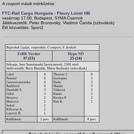
A csoport másik mérkőzése:
FTC-Rail Cargo Hungaria
-
Fleury Loiret HB
vasárnap 17.00, Budapest, SYMA Csarnok
Játékvezetők: Peter Brunovský, Vladimir Čanda (szlovákok)
Élő közvetítés: Sport2
Bajnokok Ligája, csoportkör, C-csoport, 6. forduló
ZsRK Vardar
Hypo NÖ
37 (15)
25 (14)
Szkopje, Jane Szandanszki Sportcsarnok, 2500 néző
Játékvezetők: Boris Mandák, Mário Rudinský (szlovákok)
Lekić
9
Thurner J.
6
Penezić
6
Goricanec
5
Csernoivanyenko
4
Dedic
3
Radičević
4
Mauler
3
Dembélé S.
3
Tóthová
3
Grbić
3
Kaiser
2
Ihnyeva
2
Kovács P.
2
Hmirova
2
Kiss K.
1
Sokač
2
Klikovac A.
1
Lazović B.
1
Kiállítások:
2 perc
Kiállítások:
8 perc