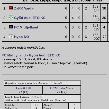
Bajnokok Ligája, csoportkör, a C-csoport állása
182-
1.
ZsRK Vardar
6
4
0
2
38
144
142-
2.
Győri Audi ETO KC
5
4
0
1
30
112
131-
3.
FC Midtjylland
5
3
0
2
4
127
135-
4.
Hypo NÖ
6
0
0
6
-72
207
A csoport másik mérkőzése:
FC Midtjylland
-
Győri Audi ETO KC
vasárnap 15.10, Ikast, IBF Aréna
Játékvezetők: Nenad Nikolić, Dušan Stojković (szerbek)
Élő közvetítés: Sport2
Bajnokok Ligája, csoportkör, A-csoport, 6. forduló
Larvik HK
HCM Baia Mare
27 (12)
22 (12)
Larvik, Larvik Aréna, 1873 néző
Játékvezetők: Saïd Bounouara, Khalid Sami (franciák)
Mørk N.
11
Abbingh
4
Solberg Sa.
4
Pineau
4