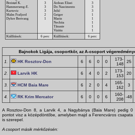
Breistøl K.
3
Ardean Elisei
3
Hammerseng-E.
3
Do Nascimento
3
Kurtovic
3
Ježić
3
Malm Frafjord
2
Geiger
1
Dyhre Breivang
1
Marin
1
Nechita
1
Tănasie
1
Vizitiu
1
Kiállítások:
6 perc
Kiállítások:
6 perc
Bajnokok Ligája, csoportkör, az A-csoport végeredmény
173-
1.
HK Rosztov-Don
6
6
0
0
25
148
173-
2.
Larvik HK
6
4
0
2
20
153
165-
3.
HCM Baia Mare
6
2
0
4
3
162
160-
4.
RK Krim Mercator
6
0
0
6
-48
208
A Rosztov-Don 8, a Larvik 4, a Nagybánya (Baia Mare) pedig 0
pontot visz a középdöntőbe, amelyben majd a Ferencváros csapata
is szerepel.
A csoport másik mérkőzésén: