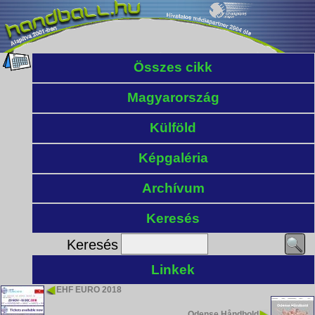
Összes cikk
Magyarország
Külföld
Képgaléria
Archívum
Keresés
Keresés
Linkek
EHF EURO 2018
Odense Håndbold