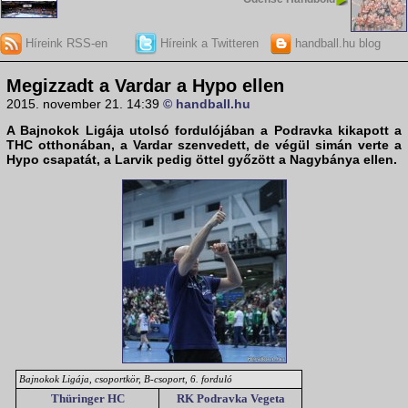
Híreink RSS-en
Híreink a Twitteren
handball.hu blog
Megizzadt a Vardar a Hypo ellen
2015. november 21. 14:39
© handball.hu
A
Bajnokok Ligája
utolsó fordulójában a Podravka kikapott a
THC otthonában, a Vardar szenvedett, de végül simán verte a
Hypo csapatát, a Larvik pedig öttel győzött a Nagybánya ellen.
Bajnokok Ligája, csoportkör, B-csoport, 6. forduló
Thüringer HC
RK Podravka Vegeta