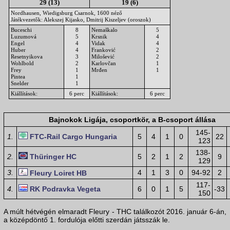
29 (13)
19 (6)
Nordhausen, Wiedigsburg Csarnok, 1600 néző
Játékvezetők: Alekszej Kijasko, Dmitrij Kiszeljev (oroszok)
Buceschi
8
Nemaškalo
5
Luzumová
5
Krsnik
4
Engel
4
Vidak
4
Huber
4
Franković
2
Resetnyikova
3
Milošević
2
Wohlbold
2
Karlovčan
1
Frey
1
Mrđen
1
Pintea
1
Snelder
1
Kiállítások:
6 perc
Kiállítások:
6 perc
Bajnokok Ligája, csoportkör, a B-csoport állása
145-
1.
FTC-Rail Cargo Hungaria
5
4
1
0
22
123
138-
2.
Thüringer HC
5
2
1
2
9
129
3.
4
1
3
0
94-92
2
Fleury Loiret HB
117-
4.
RK Podravka Vegeta
6
0
1
5
-33
150
A múlt hétvégén elmaradt Fleury - THC találkozót 2016. január 6-án,
a középdöntő 1. fordulója előtti szerdán játsszák le.