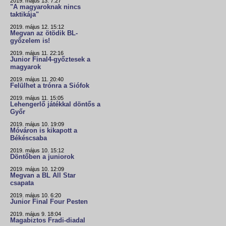
2019. május 13. 7:27
"A magyaroknak nincs
taktikája"
2019. május 12. 15:12
Megvan az ötödik BL-
győzelem is!
2019. május 11. 22:16
Junior Final4-győztesek a
magyarok
2019. május 11. 20:40
Felülhet a trónra a Siófok
2019. május 11. 15:05
Lehengerlő játékkal döntős a
Győr
2019. május 10. 19:09
Móváron is kikapott a
Békéscsaba
2019. május 10. 15:12
Döntőben a juniorok
2019. május 10. 12:09
Megvan a BL All Star
csapata
2019. május 10. 6:20
Junior Final Four Pesten
2019. május 9. 18:04
Magabiztos Fradi-diadal