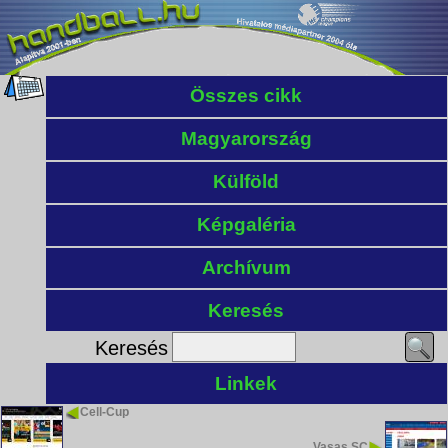
Összes cikk
Magyarország
Külföld
Képgaléria
Archívum
Keresés
Keresés
Linkek
Cell-Cup
Vasas SC