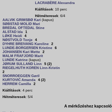
LACRABÈRE Alexandra
Kiállítások
: 10 perc
Hétméteresek
: 6/4
AALVIK GRIMSBØ Kari
(kapus)
SØBSTAD MOLID Mari
BREDAL OFTEDAL Stine
ALSTAD Ida
1
LØKE Heidi
4
NØSTVOLD Tonje
4
DYHRE BREIVANG Karoline
2
LUNDE-BORGERSEN Kristine
6
JOHANSEN Kari Mette
2
MALM FRAFJORD Marit
LUNDE Katrine
(kapus)
JØRUM SULLAND Linn
5 (2)
RIEGELHUTH KOREN Linn-Kristin
2
SNORROEGGEN Gøril
KURTOVIĆ Amanda
4 (2)
HERREM Camilla
2
Kiállítások
: 4 perc
Hétméteresek
: 5/4
A mérkőzéshez kapcsoló