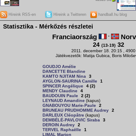
Híreink RSS-en
Híreink a Twitteren
handball.hu blog
Statisztika - Mérkőzés részletei
Franciaország
-
Norv
24
32
(13-19)
2011. december 18. 20:15 , 4900
Játékvezetők: Matija Gubica, Boris Miloše
GOUDJO Amélie
DANCETTE Blandine
KAMTO NJITAM Nina
3
AYGLON-SAURINA Camille
1
SPINCER Angélique
4 (2)
MENDY Claudine
4
BAUDOUIN Paule
2 (2)
LEYNAUD Amandine
(kapus)
GNABOUYOU Marie-Paule
2
BRUNEAU PRUDHOMME Audrey
2
DARLEUX Cléopâtre
(kapus)
DEMBÉLÉ-PAVLOVIC Siraba
3
DEROIN Audrey
2
TERVEL Raphaëlle
1
LIMAL Marion