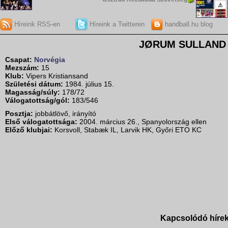
Híreink RSS-en
Híreink a Twitteren
handball.hu blog
JØRUM SULLAND 
Csapat:
Norvégia
Mezszám:
15
Klub:
Vipers Kristiansand
Születési dátum:
1984. július 15.
Magasság/súly:
178/72
Válogatottság/gól:
183/546
Posztja:
jobbátlövő, irányító
Első válogatottsága:
2004. március 26., Spanyolország ellen
Előző klubjai:
Korsvoll, Stabæk IL, Larvik HK, Győri ETO KC
Kapcsolódó híre