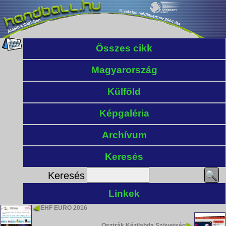
Összes cikk
Magyarország
Külföld
Képgaléria
Archívum
Keresés
Keresés
Linkek
EHF EURO 2016
Osztrák Kézilabda Szövetség