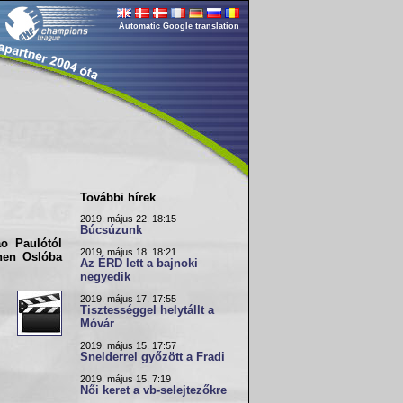
Automatic Google translation
További hírek
2019. május 22. 18:15
Búcsúzunk
o Paulótól
2019. május 18. 18:21
nnen
Osló
ba
Az ÉRD lett a bajnoki
negyedik
2019. május 17. 17:55
Tisztességgel helytállt a
Móvár
2019. május 15. 17:57
Snelderrel győzött a Fradi
2019. május 15. 7:19
Női keret a vb-selejtezőkre