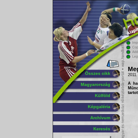
Imp
Cop
Add
Leg
Meg
Összes cikk
2011.
A
ha
Magyarország
Münc
tarto
Külföld
Képgaléria
Archívum
Keresés