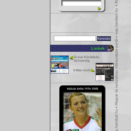
Linkek
Ázsiai Kézilabda
Szövetség
V-Man fotói