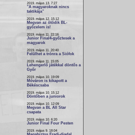
2019. május 13. 7:27
"A magyaroknak nincs
taktikája"
2019. május 12. 15:12
Megvan az ötödik BL-
győzelem is!
2019. május 11. 22:16
Junior Final4-győztesek a
magyarok
2019. május 11. 20:40
Felülhet a trónra a Siófok
2019. május 11. 15:05
Lehengerlő játékkal döntős a
Győr
2019. május 10. 19:09
Móváron is kikapott a
Békéscsaba
2019. május 10. 15:12
Döntőben a juniorok
2019. május 10. 12:09
Megvan a BL All Star
csapata
2019. május 10. 6:20
Junior Final Four Pesten
2019. május 9. 18:04
Magabiztos Fradi-diadal