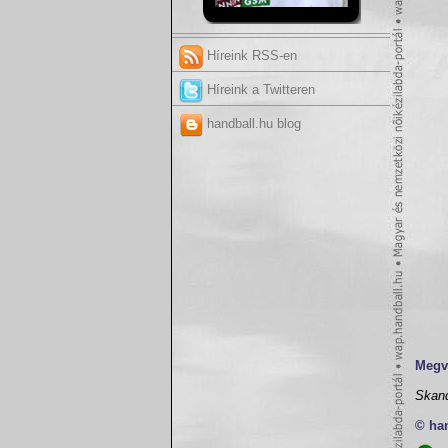
Híreink RSS-en
Híreink a Twitteren
handball.hu blog
Meg
Skand
© ha