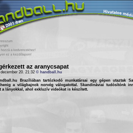
resszum
yright
 hozzá a kedvencekhez!
yen ez a kezdőlapom!
érkezett az aranycsapat
 december 20. 21:32
© handball.hu
ndball.hu
Brazíliában tartózkodó munkatársai egy gépen utaztak Sa
henig a világbajnok
norvég válogatott
al. Skandináviai tudósítónk i
tt a lányokkal, ahol exkluzív videókat is készített.