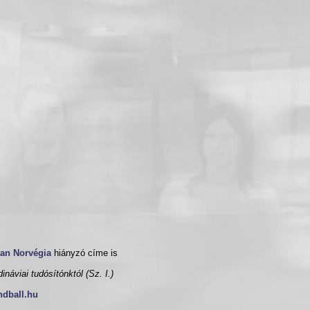
van
Norvégia
hiányzó címe is
ináviai tudósítónktól (Sz. I.)
ndball.hu