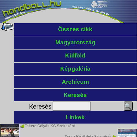
Összes cikk
Magyarország
Külföld
Képgaléria
Archívum
Keresés
Keresés
Linkek
Fekete Gólyák KC Szekszárd
Orosz Kézilabda Szövetség