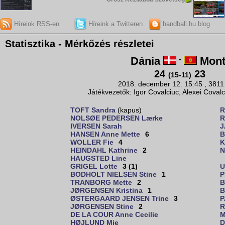
Híreink RSS-en
Híreink a Twitteren
handball.hu blog
Statisztika - Mérkőzés részletei
Dánia
-
Mont
24
23
(15-11)
2018. december 12. 15:45 , 3811
Játékvezetők: Igor Covalciuc, Alexei Coval
TOFT Sandra
(kapus)
R
NOLSØE PEDERSEN Lærke
R
IVERSEN Sarah
J
HANSEN Anne Mette
6
B
WOLLER Fie
4
K
HEINDAHL Kathrine
2
N
HAUGSTED Line
GRIGEL Lotte
3 (1)
U
BODHOLT NIELSEN Stine
1
P
TRANBORG Mette
2
B
JØRGENSEN Kristina
1
B
ØSTERGAARD JENSEN Trine
3
P
JØRGENSEN Stine
2
R
DE LA COUR Anne Cecilie
M
HØJLUND Mie
D