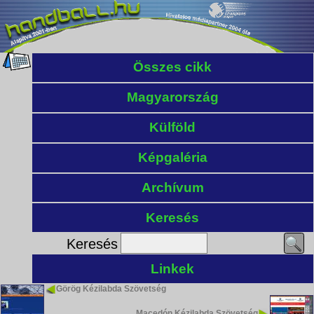
Összes cikk
Magyarország
Külföld
Képgaléria
Archívum
Keresés
Keresés
Linkek
Görög Kézilabda Szövetség
Macedón Kézilabda Szövetség