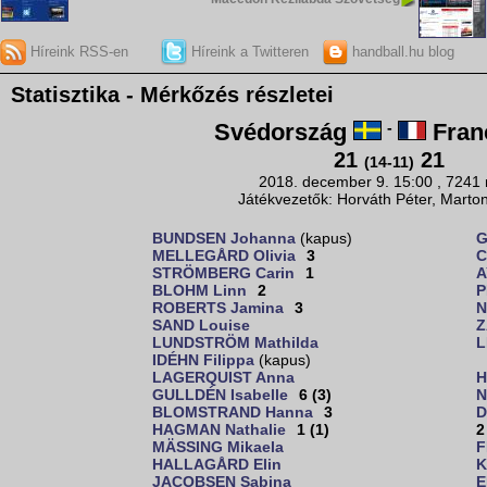
Híreink RSS-en
Híreink a Twitteren
handball.hu blog
Statisztika - Mérkőzés részletei
Svédország
-
Fran
21
21
(14-11)
2018. december 9. 15:00 , 7241
Játékvezetők: Horváth Péter, Marto
BUNDSEN Johanna
(kapus)
G
MELLEGÅRD Olivia
3
C
STRÖMBERG Carin
1
A
BLOHM Linn
2
P
ROBERTS Jamina
3
N
SAND Louise
Z
LUNDSTRÖM Mathilda
L
IDÉHN Filippa
(kapus)
LAGERQUIST Anna
H
GULLDÉN Isabelle
6 (3)
N
BLOMSTRAND Hanna
3
D
HAGMAN Nathalie
1 (1)
2
MÄSSING Mikaela
F
HALLAGÅRD Elin
K
JACOBSEN Sabina
E