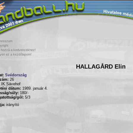
resszum
yright
 hozzá a kedvencekhez!
yen ez a kezdőlapom!
HALLAGÅRD Elin
t:
Svédország
zám:
26
IK Sävehof
tési dátum:
1989. január 4.
sság/súly:
180/-
atottság/gól:
5/3
ja:
irányító