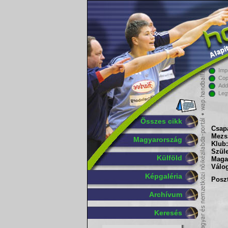
Imp
Cop
Add
Leg
Összes cikk
Csapa
Mezs
Magyarország
Klub:
Szüle
Külföld
Maga
Válog
Képgaléria
Poszt
Archívum
Keresés