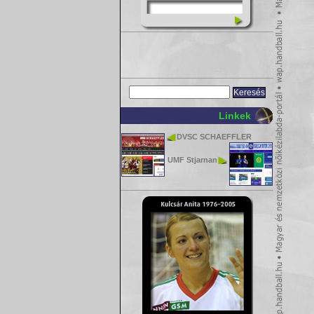
Linkek
DVSC SCHAEFFLER
UMF Stjarnan