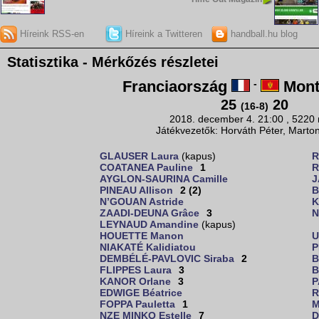
Híreink RSS-en
Híreink a Twitteren
handball.hu blog
Statisztika - Mérkőzés részletei
Franciaország
-
Mont
25
20
(16-8)
2018. december 4. 21:00 , 5220
Játékvezetők: Horváth Péter, Marto
GLAUSER Laura
(kapus)
R
COATANEA Pauline
1
R
AYGLON-SAURINA Camille
J
PINEAU Allison
2 (2)
B
N’GOUAN Astride
K
ZAADI-DEUNA Grâce
3
N
LEYNAUD Amandine
(kapus)
HOUETTE Manon
U
NIAKATÉ Kalidiatou
P
DEMBÉLÉ-PAVLOVIC Siraba
2
B
FLIPPES Laura
3
B
KANOR Orlane
3
P
EDWIGE Béatrice
R
FOPPA Pauletta
1
M
NZE MINKO Estelle
7
D