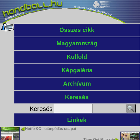
Összes cikk
Magyarország
Külföld
Képgaléria
Archívum
Keresés
Keresés
Linkek
Hétfő KC - utánpótlás csapat
Time Out Magazin