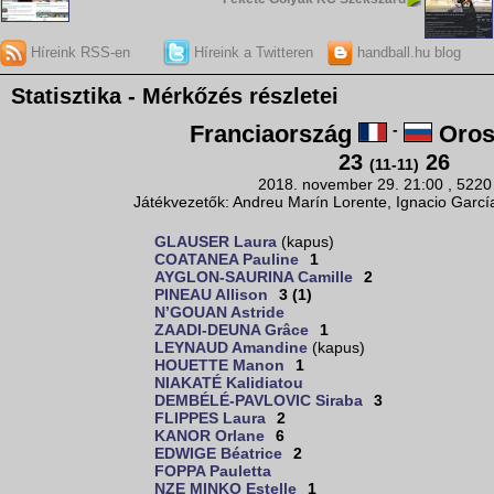
Híreink RSS-en
Híreink a Twitteren
handball.hu blog
Statisztika - Mérkőzés részletei
Franciaország
-
Oros
23
26
(11-11)
2018. november 29. 21:00 , 5220
Játékvezetők: Andreu Marín Lorente, Ignacio García
GLAUSER Laura
(kapus)
COATANEA Pauline
1
AYGLON-SAURINA Camille
2
PINEAU Allison
3 (1)
N’GOUAN Astride
ZAADI-DEUNA Grâce
1
LEYNAUD Amandine
(kapus)
HOUETTE Manon
1
NIAKATÉ Kalidiatou
DEMBÉLÉ-PAVLOVIC Siraba
3
FLIPPES Laura
2
KANOR Orlane
6
EDWIGE Béatrice
2
FOPPA Pauletta
NZE MINKO Estelle
1