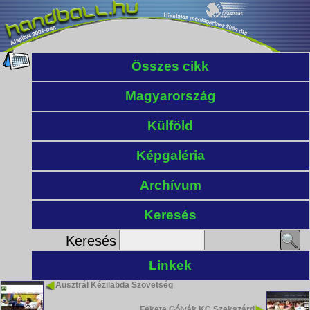
Összes cikk
Magyarország
Külföld
Képgaléria
Archívum
Keresés
Keresés
Linkek
Ausztrál Kézilabda Szövetség
Fekete Gólyák KC Szekszárd