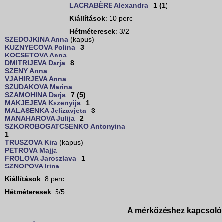
LACRABÈRE Alexandra
1 (1)
Kiállítások
: 10 perc
Hétméteresek
: 3/2
SZEDOJKINA Anna
(kapus)
KUZNYECOVA Polina
3
KOCSETOVA Anna
DMITRIJEVA Darja
8
SZENY Anna
VJAHIRJEVA Anna
SZUDAKOVA Marina
SZAMOHINA Darja
7 (5)
MAKJEJEVA Kszenyija
1
MALASENKA Jelizavjeta
3
MANAHAROVA Julija
2
SZKOROBOGATCSENKO Antonyina
1
TRUSZOVA Kira
(kapus)
PETROVA Majja
FROLOVA Jaroszlava
1
SZNOPOVA Irina
Kiállítások
: 8 perc
Hétméteresek
: 5/5
A mérkőzéshez kapcsoló