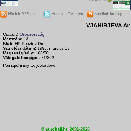
Híreink RSS-en
Híreink a Twitteren
handball.hu blog
VJAHIRJEVA An
Csapat:
Oroszország
Mezszám:
13
Klub:
HK Rosztov-Don
Születési dátum:
1995. március 13.
Magasság/súly:
168/50
Válogatottság/gól:
71/302
Posztja:
irányító, jobbátlövő
©handball.hu 2001-2026