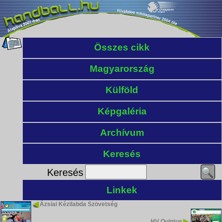
Összes cikk
Magyarország
Külföld
Képgaléria
Archívum
Keresés
Keresés
Linkek
Ázsiai Kézilabda Szövetség
HV Quintus