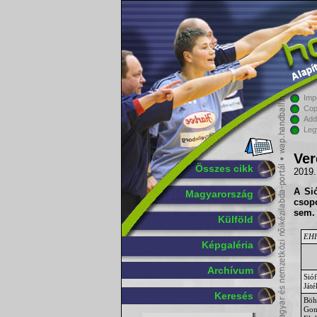
Imp
Cop
Add
Leg
Ver
Összes cikk
2019.
A Si
Magyarország
csopo
sem.
Külföld
EHF
Képgaléria
Archívum
Sió
Ját
Keresés
Bö
Gon