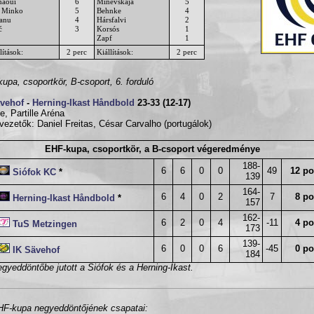
haoui
6
Minevskaja
5
 Minko
5
Behnke
4
ianu
4
Hársfalvi
2
ć
3
Korsós
1
Zapf
1
lítások:
2 perc
Kiállítások:
2 perc
upa, csoportkör, B-csoport, 6. forduló
ävehof
-
Herning-Ikast Håndbold
23-33 (12-17)
le, Partille Aréna
vezetők: Daniel Freitas, César Carvalho (portugálok)
EHF-kupa, csoportkör, a B-csoport végeredménye
188-
6
6
0
0
49
12 po
Siófok KC
*
139
164-
6
4
0
2
7
8 po
Herning-Ikast Håndbold
*
157
162-
6
2
0
4
-11
4 po
TuS Metzingen
173
139-
6
0
0
6
-45
0 po
IK Sävehof
184
egyeddöntőbe jutott a Siófok és a Herning-Ikast.
F-kupa negyeddöntőjének csapatai: