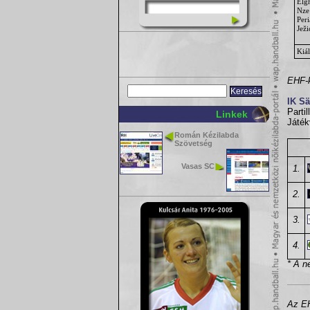
Elg
Nze
Per
Ježi
Kiál
EHF-k
IK S
Partil
Linkek
Játék
Román Kézilabda
Szövetség
Vasas SC
1.
2.
3.
4.
* A n
Az EH