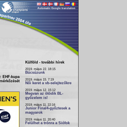
Automatic Google translation
Külföld - további hírek
2019. május 22. 18:15
Búcsúzunk
az EHF-kupa
2019. május 15. 7:19
i mérkőzését
Női keret a vb-selejtezőkre
2019. május 12. 15:12
Megvan az ötödik BL-
győzelem is!
2019. május 11. 22:16
Junior Final4-győztesek a
magyarok
2019. május 11. 20:40
Felülhet a trónra a Siófok