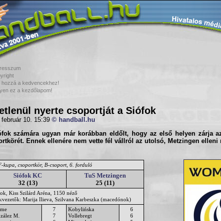
resszum
yright
 hozzá a kedvencekhez!
yen ez a kezdőlapom!
etlenül nyerte csoportját a Siófok
 február 10. 15:39
© handball.hu
ófok számára ugyan már korábban eldőlt, hogy az első helyen zárja 
rtkörét. Ennek ellenére nem vette fél vállról az utolsó, Metzingen ellen
-kupa, csoportkör, B-csoport, 6. forduló
Siófok KC
TuS Metzingen
32 (13)
25 (11)
fok, Kiss Szilárd Aréna, 1150 néző
ékvezetők: Marija Ilieva, Szilvana Karbeszka (macedónok)
hme
7
Kobylińska
6
zález M.
7
Vollebregt
6