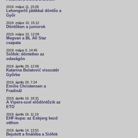
2019. május 11. 15:05
Lehengerlő játékkal döntős a
Győr
2019. május 10. 15:12
Döntőben a juniorok
2019. május 10. 12:09
Megvan a BL All Star
csapata
2019. május 5. 14:45
Siófok: döntetlen az
odavágón
2019. április 29. 12:58
Katarina Bulatović visszatér
Győrbe
2019. április 29. 7:24
Emilie Christensen a
Fradinál
2019. április 16. 18:31
A Vipers-szel elődöntőzik az
ETO
2019. április 16. 11:19
EHF-kupa: az Esbjerg kezd
otthon
2019. április 14. 13:51
Bejutott a fináléba a Siófok