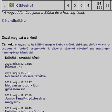
94-
4.
IK Sävehof
4
0
0
4
-28
122
* A negyeddöntőbe jutott a Siófok és a Herning-Ikast.
© handball.hu
Oszd meg ezt a cikket!
Címkék:
magyarország
külföld
magyar klubok
siófok
ehf-kupa
siófok kc
ehf
b-
csoport
4. forduló
csoportkör
ik sävehof
sävehof
sävehof
tus metzingen
herning-ikast håndbold
Külföld - további hírek
2019. május 22. 18:15
Búcsúzunk
2019. május 15. 7:19
Női keret a vb-selejtezőkre
2019. május 12. 15:12
Megvan az ötödik BL-
győzelem is!
2019. május 11. 22:16
Junior Final4-győztesek a
magyarok
2019. május 11. 20:40
Felülhet a trónra a Siófok