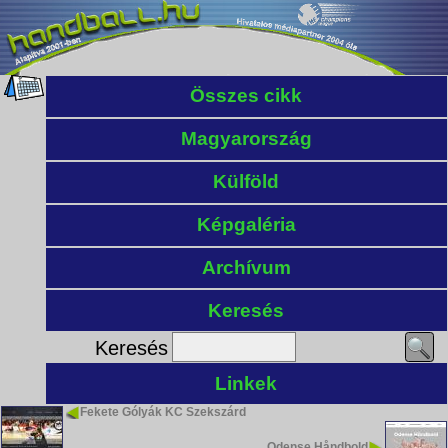
Összes cikk
Magyarország
Külföld
Képgaléria
Archívum
Keresés
Keresés
Linkek
Fekete Gólyák KC Szekszárd
Odense Håndbold