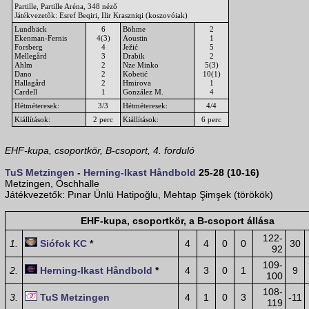
Partille, Partille Aréna, 348 néző
Játékvezetők: Esref Beqiri, Ilir Kraszniqi (koszovóiak)
Lundbäck
6
Böhme
2
Ekenman-Fernis
4(3)
Aoustin
1
Forsberg
4
Ježić
5
Mellegård
3
Drabik
2
Ahlm
2
Nze Minko
5(3)
Dano
2
Kobetić
10(1)
Hallagård
2
Hmirova
1
Cardell
1
González M.
4
Hétméteresek:
3/3
Hétméteresek:
4/4
Kiállítások:
2 perc
Kiállítások:
6 perc
EHF-kupa, csoportkör, B-csoport, 4. forduló
TuS Metzingen
-
Herning-Ikast Håndbold
25-28 (10-16)
Metzingen, Öschhalle
Játékvezetők: Pınar Ünlü Hatipoğlu, Mehtap Şimşek (törökök)
EHF-kupa, csoportkör, a B-csoport állása
122-
1.
Siófok KC
*
4
4
0
0
30
92
109-
2.
Herning-Ikast Håndbold
*
4
3
0
1
9
100
108-
3.
TuS Metzingen
4
1
0
3
-11
119