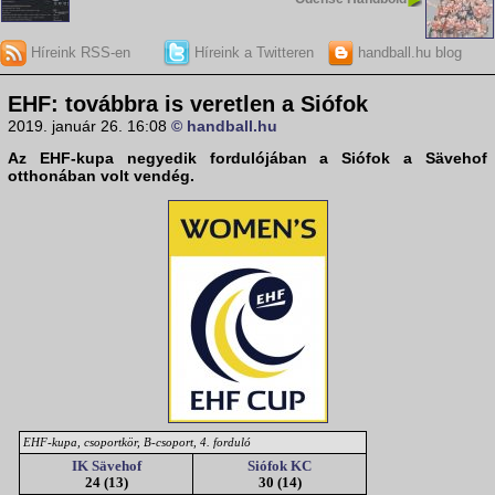
Híreink RSS-en
Híreink a Twitteren
handball.hu blog
EHF: továbbra is veretlen a Siófok
2019. január 26. 16:08
© handball.hu
Az EHF-kupa negyedik fordulójában a Siófok a Sävehof
otthonában volt vendég.
EHF-kupa, csoportkör, B-csoport, 4. forduló
IK Sävehof
Siófok KC
24 (13)
30 (14)