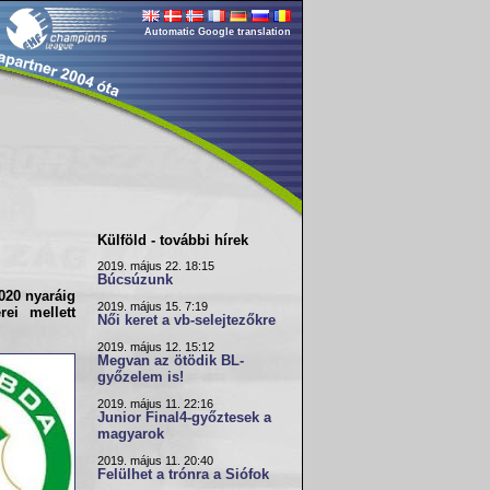
Automatic Google translation
Külföld - további hírek
2019. május 22. 18:15
Búcsúzunk
020 nyaráig
2019. május 15. 7:19
rei mellett
Női keret a vb-selejtezőkre
2019. május 12. 15:12
Megvan az ötödik BL-
győzelem is!
2019. május 11. 22:16
Junior Final4-győztesek a
magyarok
2019. május 11. 20:40
Felülhet a trónra a Siófok