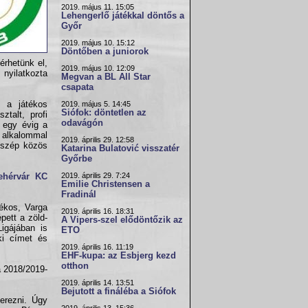
2019. május 11. 15:05
Lehengerlő játékkal döntős a
Győr
2019. május 10. 15:12
Döntőben a juniorok
érhetünk el,
2019. május 10. 12:09
nyilatkozta
Megvan a BL All Star
csapata
t a játékos
2019. május 5. 14:45
Siófok: döntetlen az
talt, profi
odavágón
 egy évig a
 alkalommal
2019. április 29. 12:58
 szép közös
Katarina Bulatović visszatér
Győrbe
2019. április 29. 7:24
ehérvár KC
Emilie Christensen a
Fradinál
tékos, Varga
2019. április 16. 18:31
pett a zöld-
A Vipers-szel elődöntőzik az
igájában is
ETO
ki címet és
2019. április 16. 11:19
EHF-kupa: az Esbjerg kezd
otthon
a 2018/2019-
2019. április 14. 13:51
Bejutott a fináléba a Siófok
zerezni. Úgy