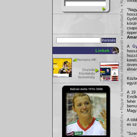
minde
"Nag
hoss
Győr
körü
csapa
éppen
Aman
A
G
Linkek
hossz
hozzá
Horsens HK
keret
örven
élmén
Osztrák
Kézilabda
Szövetség
Közbe
együt
A 19 
Emőke
fehé
bemut
Magya
A töb
es sz
"Szer