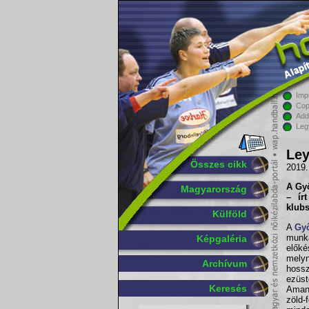
Imp
Cop
Add
Leg
Ley
Összes cikk
2019.
A Gy
Magyarország
– ír
klubs
Külföld
A
Gy
munk
Képgaléria
előké
mely
Archívum
hossz
ezüs
Keresés
Amand
zöld-