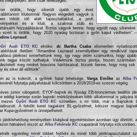
nt megnyerjen, amit csak lehetséges.
yon örülök, hogy sikerült újabb egy évet
zabbítanom klubomnál. Nagyon elégedett vagyok a
ben töltött idő alatt tapasztaltakkal, a profi
lményekkel és a klub, a szakmai stáb és
ttársaim hozzáállásával. Biztos vagyok benne, hogy együtt nagy sikereket 
 ezért is örülök, hogy 2020 nyaráig biztosan a győri kaput védhetem" – 
dine Leynaud
.
yőri Audi ETO KC
elnöke,
dr. Bartha Csaba
elismerően nyilatkozot
abbítását illetően: "Amandine Leynaud személyében egy rendkívül tapasz
állású játékost ismerhettünk meg, így nagy öröm számunkra, hogy újabb
ünk tagjai között tudhatjuk. Védelmünk biztos pontja, hiszen számtalan
deztetett meg minket bravúros hárításaival, bízunk benne, hogy még sok
y és siker áll előttünk".
n az is kiderült, a győriek fiatal tehetsége,
Varga Emőke
az
Alba F
tesénél folytatja pályafutását kölcsönben a 2018/2019-es szezon végéig.
éves junior válogatott, EYOF-bajnok és ifjúsági EB-bronzérmes beállós já
 eddigi karrierje során bajnoki mérkőzéseken több alkalommal is pályára lé
r mezes
Győri Audi ETO KC
színeiben, s mi több, már a Bajnokok L
atkozott. A felnőtt keret tagjaként BL-győzelmet, kétszer magyar bajno
r Kupa-győzelmet is ünnepelhetett.
b játéklehetőség reményében klubjával egyetértésben azonban úgy döntött, 
ezon hátralévő részét az
Alba Fehérvár KC
csapatánál folytatja kölcsönben.
etnék egyénileg minél többet fejlődni és minél több játéktapasztalatot s