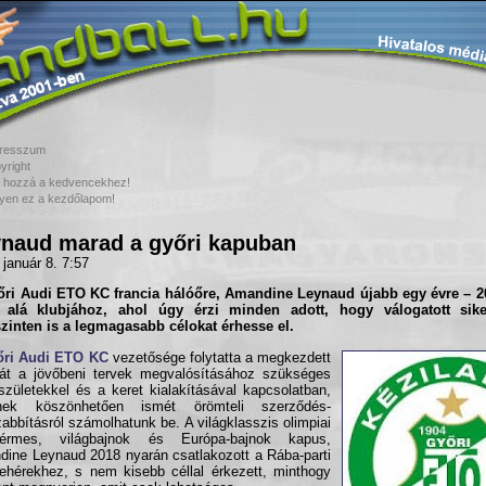
resszum
yright
 hozzá a kedvencekhez!
yen ez a kezdőlapom!
naud marad a győri kapuban
 január 8. 7:57
őri Audi ETO KC francia hálóőre, Amandine Leynaud újabb egy évre – 2
t alá klubjához, ahol úgy érzi minden adott, hogy válogatott sike
zinten is a legmagasabb célokat érhesse el.
őri Audi ETO KC
vezetősége folytatta a megkezdett
át a jövőbeni tervek megvalósításához szükséges
születekkel és a keret kialakításával kapcsolatban,
nek köszönhetően ismét örömteli szerződés-
abbításról számolhatunk be. A világklasszis olimpiai
térmes, világbajnok és Európa-bajnok kapus,
ine Leynaud 2018 nyarán csatlakozott a Rába-parti
fehérekhez, s nem kisebb céllal érkezett, minthogy