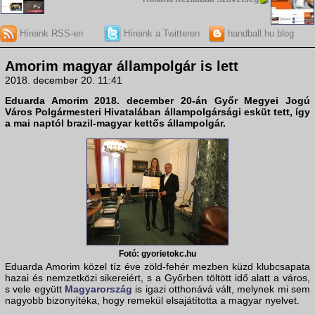
Híreink RSS-en
Híreink a Twitteren
handball.hu blog
Amorim magyar állampolgár is lett
2018. december 20. 11:41
Eduarda Amorim 2018. december 20-án Győr Megyei Jogú
Város Polgármesteri Hivatalában állampolgársági esküt tett, így
a mai naptól brazil-magyar kettős állampolgár.
Fotó: gyorietokc.hu
Eduarda Amorim közel tíz éve zöld-fehér mezben küzd klubcsapata
hazai és nemzetközi sikereiért, s a Győrben töltött idő alatt a város,
s vele együtt
Magyarország
is igazi otthonává vált, melynek mi sem
nagyobb bizonyítéka, hogy remekül elsajátította a magyar nyelvet.