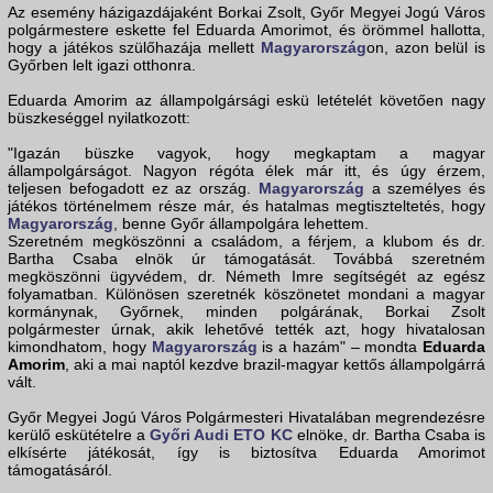
Az esemény házigazdájaként Borkai Zsolt, Győr Megyei Jogú Város
polgármestere eskette fel Eduarda Amorimot, és örömmel hallotta,
hogy a játékos szülőhazája mellett
Magyarország
on, azon belül is
Győrben lelt igazi otthonra.
Eduarda Amorim az állampolgársági eskü letételét követően nagy
büszkeséggel nyilatkozott:
"Igazán büszke vagyok, hogy megkaptam a magyar
állampolgárságot. Nagyon régóta élek már itt, és úgy érzem,
teljesen befogadott ez az ország.
Magyarország
a személyes és
játékos történelmem része már, és hatalmas megtiszteltetés, hogy
Magyarország
, benne Győr állampolgára lehettem.
Szeretném megköszönni a családom, a férjem, a klubom és dr.
Bartha Csaba elnök úr támogatását. Továbbá szeretném
megköszönni ügyvédem, dr. Németh Imre segítségét az egész
folyamatban. Különösen szeretnék köszönetet mondani a magyar
kormánynak, Győrnek, minden polgárának, Borkai Zsolt
polgármester úrnak, akik lehetővé tették azt, hogy hivatalosan
kimondhatom, hogy
Magyarország
is a hazám" – mondta
Eduarda
Amorim
, aki a mai naptól kezdve brazil-magyar kettős állampolgárrá
vált.
Győr Megyei Jogú Város Polgármesteri Hivatalában megrendezésre
kerülő eskütételre a
Győri Audi ETO KC
elnöke, dr. Bartha Csaba is
elkísérte játékosát, így is biztosítva Eduarda Amorimot
támogatásáról.