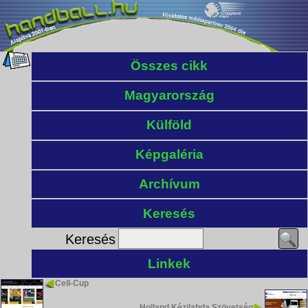
Összes cikk
Magyarország
Külföld
Képgaléria
Archívum
Keresés
Keresés
Linkek
Cell-Cup
Holland Kézilabda Szövetség