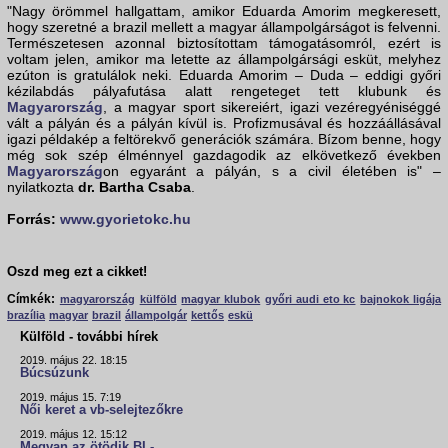
"Nagy örömmel hallgattam, amikor Eduarda Amorim megkeresett,
hogy szeretné a brazil mellett a magyar állampolgárságot is felvenni.
Természetesen azonnal biztosítottam támogatásomról, ezért is
voltam jelen, amikor ma letette az állampolgársági esküt, melyhez
ezúton is gratulálok neki. Eduarda Amorim – Duda – eddigi győri
kézilabdás pályafutása alatt rengeteget tett klubunk és
Magyarország
, a magyar sport sikereiért, igazi vezéregyéniséggé
vált a pályán és a pályán kívül is. Profizmusával és hozzáállásával
igazi példakép a feltörekvő generációk számára. Bízom benne, hogy
még sok szép élménnyel gazdagodik az elkövetkező években
Magyarország
on egyaránt a pályán, s a civil életében is" –
nyilatkozta
dr. Bartha Csaba
.
Forrás:
www.gyorietokc.hu
Oszd meg ezt a cikket!
Címkék:
magyarország
külföld
magyar klubok
győri audi eto kc
bajnokok ligája
brazília
magyar
brazil
állampolgár
kettős
eskü
Külföld - további hírek
2019. május 22. 18:15
Búcsúzunk
2019. május 15. 7:19
Női keret a vb-selejtezőkre
2019. május 12. 15:12
Megvan az ötödik BL-