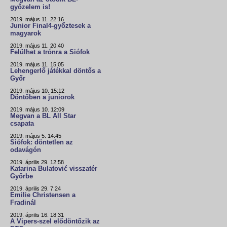
győzelem is!
2019. május 11. 22:16
Junior Final4-győztesek a
magyarok
2019. május 11. 20:40
Felülhet a trónra a Siófok
2019. május 11. 15:05
Lehengerlő játékkal döntős a
Győr
2019. május 10. 15:12
Döntőben a juniorok
2019. május 10. 12:09
Megvan a BL All Star
csapata
2019. május 5. 14:45
Siófok: döntetlen az
odavágón
2019. április 29. 12:58
Katarina Bulatović visszatér
Győrbe
2019. április 29. 7:24
Emilie Christensen a
Fradinál
2019. április 16. 18:31
A Vipers-szel elődöntőzik az