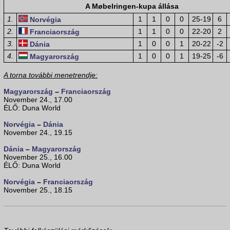
A Møbelringen-kupa állása
1.
1
1
0
0
25-19
6
Norvégia
2.
1
1
0
0
22-20
2
Franciaország
3.
1
0
0
1
20-22
-2
Dánia
4.
1
0
0
1
19-25
-6
Magyarország
A torna további menetrendje:
Magyarország
–
Franciaország
November 24., 17.00
ÉLŐ: Duna World
Norvégia
–
Dánia
November 24., 19.15
Dánia
–
Magyarország
November 25., 16.00
ÉLŐ: Duna World
Norvégia
–
Franciaország
November 25., 18.15