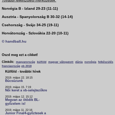
További felkészülési mérkőzések:
Norvégia B - Izland 29-23 (11-11)
Ausztria - Spanyolország B 30-32 (14-14)
Csehország - Svájc 34-25 (19-11)
Horvátország - Szlovákia 22-20 (10-11)
© handball.hu
Oszd meg ezt a cikket!
Címkék:
magyarország
külföld
magyar válogatott
dánia
norvégia
felkészülés
franciaország
eb 2018
Külföld - további hírek
2019. május 22. 18:15
Búcsúzunk
2019. május 15. 7:19
Női keret a vb-selejtezőkre
2019. május 12. 15:12
Megvan az ötödik BL-
győzelem is!
2019. május 11. 22:16
Junior Final4-győztesek a