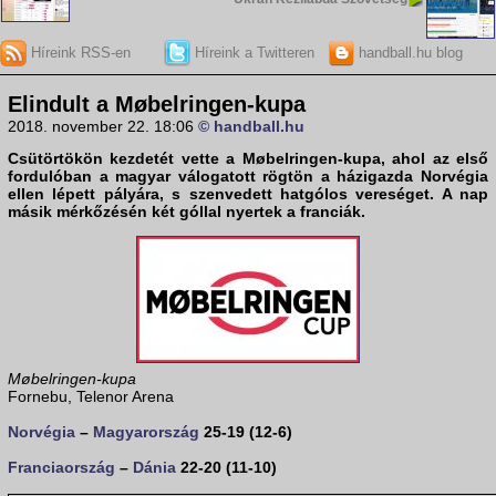
Híreink RSS-en
Híreink a Twitteren
handball.hu blog
Elindult a Møbelringen-kupa
2018. november 22. 18:06
© handball.hu
Csütörtökön kezdetét vette a Møbelringen-kupa, ahol az első
fordulóban a magyar válogatott rögtön a házigazda Norvégia
ellen lépett pályára, s szenvedett hatgólos vereséget. A nap
másik mérkőzésén két góllal nyertek a franciák.
Møbelringen-kupa
Fornebu, Telenor Arena
Norvégia
–
Magyarország
25-19 (12-6)
Franciaország
–
Dánia
22-20 (11-10)