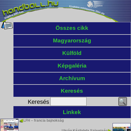
Összes cikk
Magyarország
Külföld
Képgaléria
Archívum
Keresés
Keresés
Linkek
LFH – francia bajnokság
Ukrán Kézilabda Szövetség