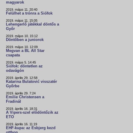
magyarok
2019. május 11. 20:40
Felülhet a trónra a Siófok
2019. május 11. 15:05
Lehengerlő játékkal döntős a
Győr
2019. május 10. 15:12
Döntőben a juniorok
2019. május 10. 12:09
Megvan a BL All Star
csapata
2019. május 5. 14:45
Siófok: döntetlen az
odavágón
2019. április 29. 12:58
Katarina Bulatović visszatér
Győrbe
2019. április 29. 7:24
Emilie Christensen a
Fradinál
2019. április 16. 18:31
A Vipers-szel elődöntőzik az
ETO
2019. április 16. 11:19
EHF-kupa: az Esbjerg kezd
otthon