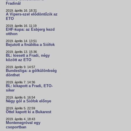
Fradinál
2019. április 16. 18:31
A Vipers-szel elődöntőzik az
ETO
2019. április 16. 11:19
EHF-kupa: az Esbjerg kezd
otthon
2019. április 14. 13:51
Bejutott a fináléba a Siófok
2019. április 13. 15:36
BL: kiesett a Fradi, négy
között az ETO
2019. április 9. 14:57
Bundesliga: a gólkülönbség
dönthet
2019. április 7. 14:36
BL: kikapott a Fradi, ETO-
siker
2019. április 6. 16:54
Négy gól a Siófok előnye
2019. április 5. 22:59
Öttel kapott ki a Bukarest
2019. április 4. 18:43
Montenegróval egy
csoportban