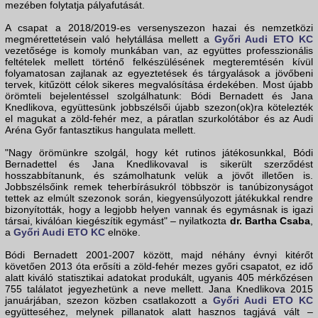
mezében folytatja pályafutását.
A csapat a 2018/2019-es versenyszezon hazai és nemzetközi
megmérettetésein való helytállása mellett a
Győri Audi ETO KC
vezetősége is komoly munkában van, az együttes professzionális
feltételek mellett történő felkészülésének megteremtésén kívül
folyamatosan zajlanak az egyeztetések és tárgyalások a jövőbeni
tervek, kitűzött célok sikeres megvalósítása érdekében. Most újabb
örömteli bejelentéssel szolgálhatunk: Bódi Bernadett és Jana
Knedlikova, együttesünk jobbszélsői újabb szezon(ok)ra kötelezték
el magukat a zöld-fehér mez, a páratlan szurkolótábor és az Audi
Aréna Győr fantasztikus hangulata mellett.
"Nagy örömünkre szolgál, hogy két rutinos játékosunkkal, Bódi
Bernadettel és Jana Knedlikovaval is sikerült szerződést
hosszabbítanunk, és számolhatunk velük a jövőt illetően is.
Jobbszélsőink remek teherbírásukról többször is tanúbizonyságot
tettek az elmúlt szezonok során, kiegyensúlyozott játékukkal rendre
bizonyították, hogy a legjobb helyen vannak és egymásnak is igazi
társai, kiválóan kiegészítik egymást" – nyilatkozta
dr. Bartha Csaba
,
a
Győri Audi ETO KC
elnöke.
Bódi Bernadett 2001-2007 között, majd néhány évnyi kitérőt
követően 2013 óta erősíti a zöld-fehér mezes győri csapatot, ez idő
alatt kiváló statisztikai adatokat produkált, ugyanis 405 mérkőzésen
755 találatot jegyezhetünk a neve mellett. Jana Knedlikova 2015
januárjában, szezon közben csatlakozott a
Győri Audi ETO KC
együtteséhez, melynek pillanatok alatt hasznos tagjává vált –