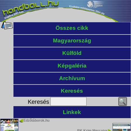
Összes cikk
Magyarország
Külföld
Képgaléria
Archívum
Keresés
Keresés
Linkek
Edzőtáborok.hu
RK Krim Mercator