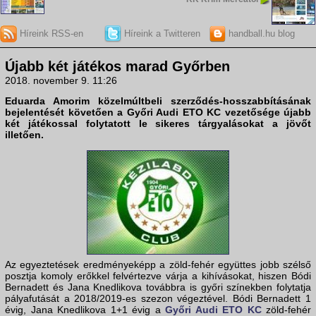
Híreink RSS-en
Híreink a Twitteren
handball.hu blog
Újabb két játékos marad Győrben
2018. november 9. 11:26
Eduarda Amorim közelmúltbeli szerződés-hosszabbításának
bejelentését követően a Győri Audi ETO KC vezetősége újabb
két játékossal folytatott le sikeres tárgyalásokat a jövőt
illetően.
Az egyeztetések eredményeképp a zöld-fehér együttes jobb szélső
posztja komoly erőkkel felvértezve várja a kihívásokat, hiszen Bódi
Bernadett és Jana Knedlikova továbbra is győri színekben folytatja
pályafutását a 2018/2019-es szezon végeztével. Bódi Bernadett 1
évig, Jana Knedlikova 1+1 évig a
Győri Audi ETO KC
zöld-fehér