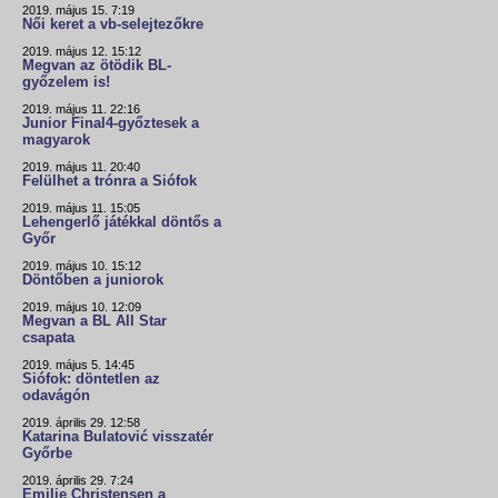
2019. május 15. 7:19
Női keret a vb-selejtezőkre
2019. május 12. 15:12
Megvan az ötödik BL-
győzelem is!
2019. május 11. 22:16
Junior Final4-győztesek a
magyarok
2019. május 11. 20:40
Felülhet a trónra a Siófok
2019. május 11. 15:05
Lehengerlő játékkal döntős a
Győr
2019. május 10. 15:12
Döntőben a juniorok
2019. május 10. 12:09
Megvan a BL All Star
csapata
2019. május 5. 14:45
Siófok: döntetlen az
odavágón
2019. április 29. 12:58
Katarina Bulatović visszatér
Győrbe
2019. április 29. 7:24
Emilie Christensen a