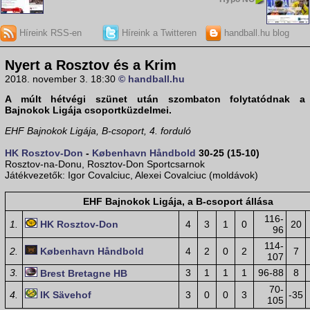
Híreink RSS-en
Híreink a Twitteren
handball.hu blog
Nyert a Rosztov és a Krim
2018. november 3. 18:30
© handball.hu
A múlt hétvégi szünet után szombaton folytatódnak a
Bajnokok Ligája csoportküzdelmei.
EHF Bajnokok Ligája, B-csoport, 4. forduló
HK Rosztov-Don
-
København Håndbold
30-25 (15-10)
Rosztov-na-Donu, Rosztov-Don Sportcsarnok
Játékvezetők: Igor Covalciuc, Alexei Covalciuc (moldávok)
EHF Bajnokok Ligája, a B-csoport állása
116-
1.
HK Rosztov-Don
4
3
1
0
20
96
114-
2.
København Håndbold
4
2
0
2
7
107
3.
3
1
1
1
96-88
8
Brest Bretagne HB
70-
4.
IK Sävehof
3
0
0
3
-35
105