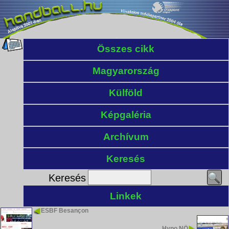
Összes cikk
Magyarország
Külföld
Képgaléria
Archívum
Keresés
Keresés
Linkek
ESBF Besançon
Hypo NÖ