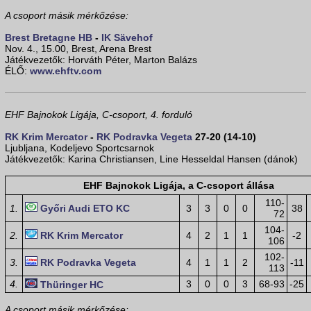
A csoport másik mérkőzése:
Brest Bretagne HB
-
IK Sävehof
Nov. 4., 15.00, Brest, Arena Brest
Játékvezetők: Horváth Péter, Marton Balázs
ÉLŐ:
www.ehftv.com
EHF Bajnokok Ligája, C-csoport, 4. forduló
RK Krim Mercator
-
RK Podravka Vegeta
27-20 (14-10)
Ljubljana, Kodeljevo Sportcsarnok
Játékvezetők: Karina Christiansen, Line Hesseldal Hansen (dánok)
EHF Bajnokok Ligája, a C-csoport állása
110-
1.
Győri Audi ETO KC
3
3
0
0
38
72
104-
2.
RK Krim Mercator
4
2
1
1
-2
106
102-
3.
RK Podravka Vegeta
4
1
1
2
-11
113
4.
3
0
0
3
68-93
-25
Thüringer HC
A csoport másik mérkőzése: