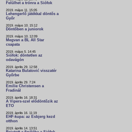
Felülhet a trónra a Siófok
2019. május 11. 15:05
Lehengerlő játékkal döntős a
Győr
2019. május 10. 15:12
Döntőben a juniorok
2019. május 10. 12:09
Megvan a BL All Star
csapata
2019. május 5. 14:45
Siófok: döntetlen az
odavágón
2019. április 29. 12:58
Katarina Bulatović visszatér
Győrbe
2019. április 29. 7:24
Emilie Christensen a
Fradinál
2019. április 16. 18:31
A Vipers-szel elődöntőzik az
ETO
2019. április 16. 11:19
EHF-kupa: az Esbjerg kezd
otthon
2019. április 14. 13:51
Bejutott a fináléba a Siófok