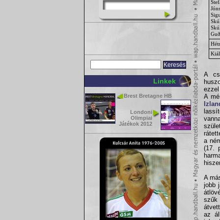
Stef
Jóns
Sigu
Skúl
Skú
Guð
Hét
Kiál
A cs
Linkek
huszo
ezzel
Brest Bretagne HB
A mér
Izlan
lassí
Londoni
Olimpiai
vanna
Játékok 2012
szüle
rátet
a ném
(17. 
harma
hisze
A más
jobb 
átlöv
szűk 
átvet
az ál