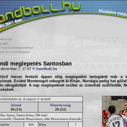
resszum
yright
 hozzá a kedvencekhez!
yen ez a kezdőlapom!
andi meglepetés Santosban
 december 7. 17:47
© handball.hu
lőző három forduló éppen elég meglepetést tartogatott már a s
zínnek. Ezúttal Montenegró robogott át Kínán, Norvégia pedig hat góllal
a válogatottját. A nap meglepetését ezúttal az izlandiak szállították, 
zésével.
nőikézilabda-vb, A-csoport, 4. forduló
Izland
Németország
26 (13)
20 (12)
ília, Santos, Santos Aréna, 500 néző
kvezetők: Charlotte Bonaventura, Julie Bonaventura (franciák)
sdóttir
9(6)
Klein
1