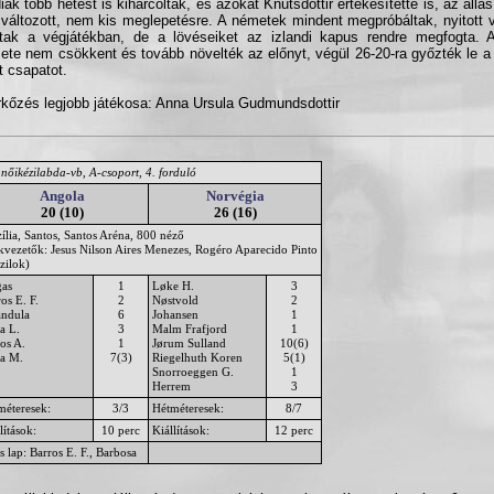
diak több hetest is kiharcoltak, és azokat Knutsdottir értékesítette is, az állá
 változott, nem kis meglepetésre. A németek mindent megpróbáltak, nyitott
ttak a végjátékban, de a lövéseiket az izlandi kapus rendre megfogta. 
lete nem csökkent és tovább növelték az előnyt, végül 26-20-ra győzték le a
 csapatot.
kőzés legjobb játékosa: Anna Ursula Gudmundsdottir
nőikézilabda-vb, A-csoport, 4. forduló
Angola
Norvégia
20 (10)
26 (16)
ília, Santos, Santos Aréna, 800 néző
ékvezetők: Jesus Nilson Aires Menezes, Rogéro Aparecido Pinto
zilok)
gas
1
Løke H.
3
os E. F.
2
Nøstvold
2
andula
6
Johansen
1
a L.
3
Malm Frafjord
1
os A.
1
Jørum Sulland
10(6)
la M.
7(3)
Riegelhuth Koren
5(1)
Snorroeggen G.
1
Herrem
3
méteresek:
3/3
Hétméteresek:
8/7
lítások:
10 perc
Kiállítások:
12 perc
s lap: Barros E. F., Barbosa