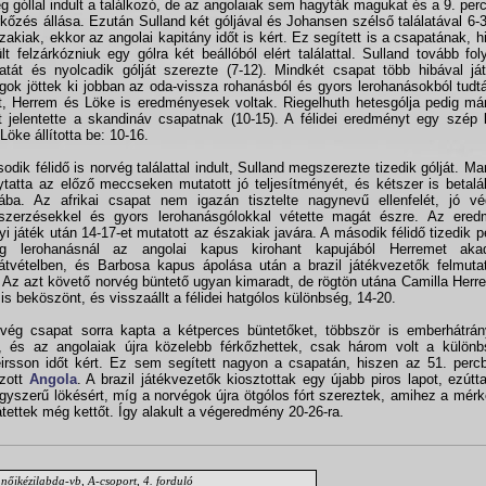
g góllal indult a találkozó, de az angolaiak sem hagyták magukat és a 9. perc
kőzés állása. Ezután Sulland két góljával és Johansen szélső találatával 6-3
zakiak, ekkor az angolai kapitány időt is kért. Ez segített is a csapatának, h
ült felzárkózniuk egy gólra két beállóból elért találattal. Sulland tovább fol
atát és nyolcadik gólját szerezte (7-12). Mindkét csapat több hibával já
gok jöttek ki jobban az oda-vissza rohanásból és gyors lerohanásokból tudtá
t, Herrem és Löke is eredményesek voltak. Riegelhuth hetesgólja pedig má
t jelentette a skandináv csapatnak (10-15). A félidei eredményt egy szép b
Löke állította be: 10-16.
odik félidő is norvég találattal indult, Sulland megszerezte tizedik gólját. Ma
lytatta az előző meccseken mutatott jó teljesítményét, és kétszer is betalá
ába. Az afrikai csapat nem igazán tisztelte nagynevű ellenfelét, jó vé
szerzésekkel és gyors lerohanásgólokkal vétette magát észre. Az ered
yi játék után 14-17-et mutatott az északiak javára. A második félidő tizedik 
ég lerohanásnál az angolai kapus kirohant kapujából Herremet aka
átvételben, és Barbosa kapus ápolása után a brazil játékvezetők felmuta
. Az azt követő norvég büntető ugyan kimaradt, de rögtön utána Camilla Herr
l is beköszönt, és visszaállt a félidei hatgólos különbség, 14-20.
vég csapat sorra kapta a kétperces büntetőket, többször is emberhátrán
, és az angolaiak újra közelebb férkőzhettek, csak három volt a különb
irsson időt kért. Ez sem segített nagyon a csapatán, hiszen az 51. perc
ózott
Angola
. A brazil játékvezetők kiosztottak egy újabb piros lapot, ezútt
gyszerű lökésért, míg a norvégok újra ötgólos fórt szereztek, amihez a mér
tettek még kettőt. Így alakult a végeredmény 20-26-ra.
nőikézilabda-vb, A-csoport, 4. forduló