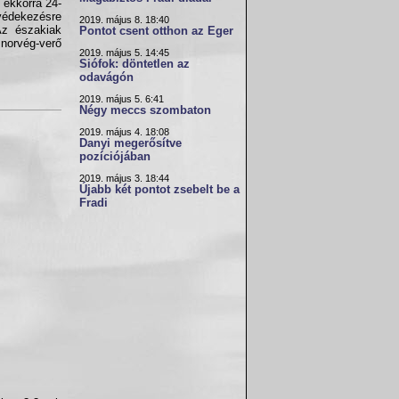
s ekkorra 24-
 védekezésre
2019. május 8. 18:40
Az északiak
Pontot csent otthon az Eger
 norvég-verő
2019. május 5. 14:45
Siófok: döntetlen az
odavágón
2019. május 5. 6:41
Négy meccs szombaton
2019. május 4. 18:08
Danyi megerősítve
pozíciójában
2019. május 3. 18:44
Újabb két pontot zsebelt be a
Fradi