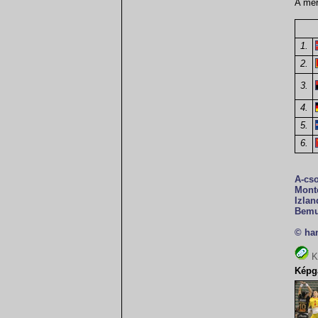
A mér
1.
2.
3.
4.
5.
6.
A-cso
Monte
Izlan
Bemu
© ha
K
Képga