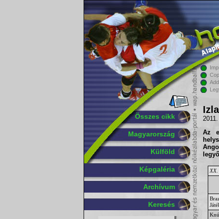
Imp
Cop
Add
Leg
Izl
Összes cikk
2011.
Az e
Magyarország
helys
Angol
Külföld
legyő
Képgaléria
XX. 
Archívum
Braz
Keresés
Játé
Knút