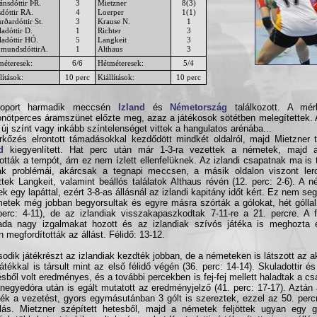
ánsdóttir ÞR.
3
Mietzner
8(3)
dóttir RA.
4
Loerper
1(1)
rðardóttir St.
3
Krause N.
1
adóttir D.
1
Richter
3
ladóttir HÓ.
5
Langkeit
3
mundsdóttirA.
1
Althaus
3
méteresek:
6/6
Hétméteresek:
5/4
lítások:
10 perc
Kiállítások:
10 perc
oport harmadik meccsén
Izland
és
Németország
találkozott. A mér
nötperces áramszünet előzte meg, azaz a játékosok sötétben melegítettek.
 új színt vagy inkább színtelenséget vittek a hangulatos arénába...
kőzés elrontott támadásokkal kezdődött mindkét oldalról, majd Mietzner t
d
kiegyenlített. Hat perc után már 1-3-ra vezettek a németek, majd a
tották a tempót, ám ez nem ízlett ellenfelüknek. Az izlandi csapatnak ma i
k problémái, akárcsak a tegnapi meccsen, a másik oldalon viszont ler
ttek Langkeit, valamint beállós találatok Althaus révén (12. perc: 2-6). A
tek egy lapáttal, ezért 3-8-as állásnál az izlandi kapitány időt kért. Ez nem seg
etek még jobban begyorsultak és egyre másra szórták a gólokat, hét góllal
perc: 4-11), de az izlandiak visszakapaszkodtak 7-11-re a 21. percre. A f
da nagy izgalmakat hozott és az izlandiak szívós játéka is meghozta 
n megfordították az állást. Félidő: 13-12.
odik játékrészt az izlandiak kezdték jobban, de a németeken is látszott az a
játékkal is társult mint az első félidő végén (36. perc: 14-14). Skuladottir é
ésből volt eredményes, és a további percekben is fej-fej mellett haladtak a c
negyedóra után is egált mutatott az eredményjelző (41. perc: 17-17). Aztán 
ték a vezetést, gyors egymásutánban 3 gólt is szereztek, ezzel az 50. percr
lás. Mietzner szépített hetesből, majd a németek feljöttek ugyan egy g