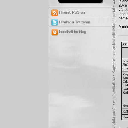
izlan
20-ra
válto
Híreink RSS-en
lendü
német
Híreink a Twitteren
A mér
handball.hu blog
XX. 
Braz
Ját
(bra
Vie
Barr
Cal
Kial
Carl
Kia
Hét
Kiál
Piro