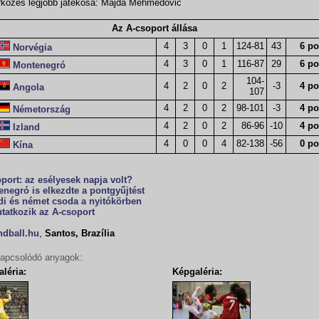
kőzés legjobb játékosa: Majda Mehmedović
Az A-csoport állása
4
3
0
1
124-81
43
6 po
Norvégia
4
3
0
1
116-87
29
6 po
Montenegró
104-
4
2
0
2
-3
4 po
Angola
107
4
2
0
2
98-101
-3
4 po
Németország
4
2
0
2
86-96
-10
4 po
Izland
4
0
0
4
82-138
-56
0 po
Kína
port: az esélyesek napja volt?
negró is elkezdte a pontgyűjtést
di és német csoda a nyitókörben
tatkozik az A-csoport
ndball.hu
,
Santos, Brazília
apcsolódó anyagok:
léria:
Képgaléria: