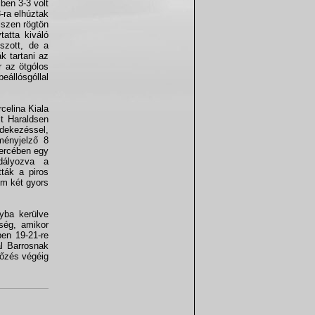
ben 3-3 volt
-ra elhúztak
iszen rögtön
ytatta kiváló
tszott, de a
k tartani az
r az ötgólos
eállósgóllal
rcelina Kiala
lt Haraldsen
dekezéssel,
ményjelző 8
percében egy
dályozva a
tták a piros
em két gyors
yba kerülve
ség, amikor
ben 19-21-re
al Barrosnak
kőzés végéig