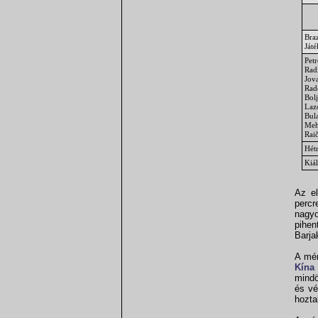
Braz
Ját
Petr
Rad
Jov
Rad
Bolj
Laz
Bul
Meh
Rai
Hét
Kiál
Az e
percr
nagyo
pihen
Barja
A mér
Kína
mindö
és vé
hozta