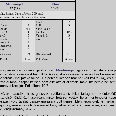
Montenegró
Kína
42 (19)
15 (7)
ília, Santos, Santos Aréna, 200 néző
ékvezetők: Gubica, Milosevic (horvátok)
ović
5
Liu J.
2
ičević
9
Li B.
3
anović
6(1)
Vang Cs. Cs.
1
ović A.
4
Lan Cs. L.
4(1)
ević
5
Vang S. S.
3
ović S.
2
Zsao
2
atović K.
1
medović
8
čević
2
méteresek:
1/1
Hétméteresek:
2/1
lítások:
4 perc
Kiállítások:
8 perc
lső percek döcögősebb játéka után
Montenegró
gyorsan megtalálta magá
e már 9-5-ös vezetést harcolt ki. A csapat a cseréivel is vígan fölé kerekedet
n fáradt kínai játékosokon. Tíz perccel később már hét volt közte (14), és a t
tető európai csapat itt meg sem állt: ázsiai ellenfele majd' tíz percig be sem
ktarovic kapuját. Félidőben: 19-7.
kőzés második fele is igencsak nívótlan látnivalókat tartogatott az érdeklő
az első félidőhöz hasonlóan, mikor hétszer vették be a montenegrói kaput
ssze nyolc találat összekaparására volt képes. Mehmedovic-ék tét nélkül 
gül ugyanakkora gólkülönbséget könyvelhettek el a kínaiak ellen, mint ami
k. Végeredmény: 42-15.