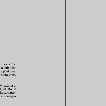
t, és a 12.
t a láthatóan
opjátékosait
 tudta venni
dők számára.
, ezúttal is
játszhattak,
t a norvégok