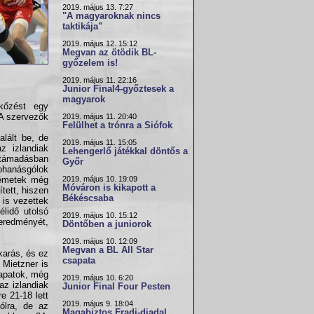
2019. május 13. 7:27
"A magyaroknak nincs
taktikája"
2019. május 12. 15:12
Megvan az ötödik BL-
győzelem is!
2019. május 11. 22:16
Junior Final4-győztesek a
magyarok
kőzést egy
 A szervezők
2019. május 11. 20:40
Felülhet a trónra a Siófok
alált be, de
2019. május 11. 15:05
z izlandiak
Lehengerlő játékkal döntős a
s támadásban
Győr
ohanásgólok
2019. május 10. 19:09
 németek még
Móváron is kikapott a
ített, hiszen
Békéscsaba
 is vezettek
élidő utolsó
2019. május 10. 15:12
eredményét,
Döntőben a juniorok
2019. május 10. 12:09
Megvan a BL All Star
karás, és ez
csapata
s Mietzner is
sapatok, még
2019. május 10. 6:20
az izlandiak
Junior Final Four Pesten
e 21-18 lett
2019. május 9. 18:04
ólra, de az
Magabiztos Fradi-diadal