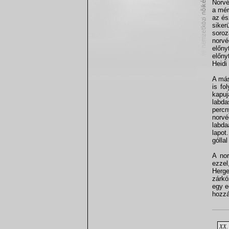
Norvé
a mér
az és
siker
soroz
norvé
előny
előny
Heidi 
A más
is fo
kapuj
labda
percn
norv
labda
lapot
gólla
A nor
ezzel
Herge
zárk
egy e
hozzá
XX. 