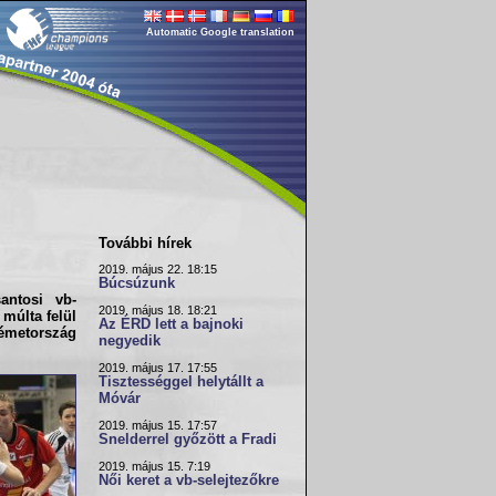
Automatic Google translation
További hírek
2019. május 22. 18:15
Búcsúzunk
antosi vb-
2019. május 18. 18:21
 múlta felül
Az ÉRD lett a bajnoki
Németország
negyedik
2019. május 17. 17:55
Tisztességgel helytállt a
Móvár
2019. május 15. 17:57
Snelderrel győzött a Fradi
2019. május 15. 7:19
Női keret a vb-selejtezőkre