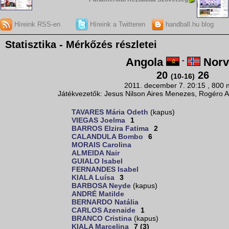
Híreink RSS-en
Híreink a Twitteren
handball.hu blog
Statisztika - Mérkőzés részletei
Angola
-
Norv
20
26
(10-16)
2011. december 7. 20:15 , 800 
Játékvezetők: Jesus Nilson Aires Menezes, Rogéro Ap
TAVARES Mária Odeth
(kapus)
VIEGAS Joelma
1
BARROS Elzira Fatima
2
CALANDULA Bombo
6
MORAIS Carolina
ALMEIDA Nair
GUIALO Isabel
FERNANDES Isabel
KIALA Luísa
3
BARBOSA Neyde
(kapus)
ANDRÉ Matilde
BERNARDO Natália
CARLOS Azenaide
1
BRANCO Cristina
(kapus)
KIALA Marcelina
7 (3)