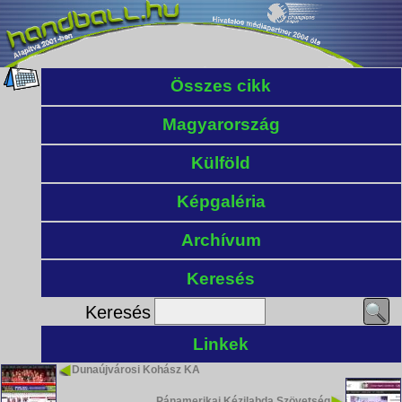
Összes cikk
Magyarország
Külföld
Képgaléria
Archívum
Keresés
Keresés
Linkek
Dunaújvárosi Kohász KA
Pánamerikai Kézilabda Szövetség