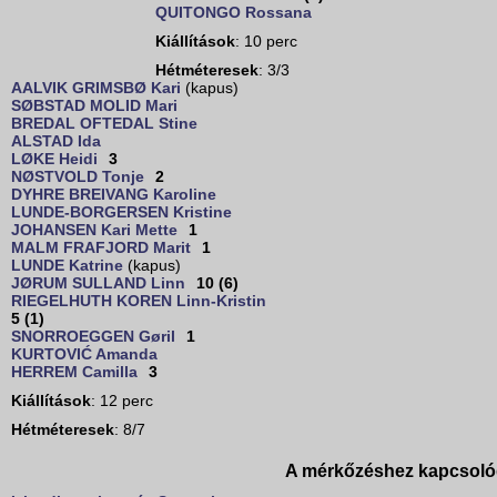
QUITONGO Rossana
Kiállítások
: 10 perc
Hétméteresek
: 3/3
AALVIK GRIMSBØ Kari
(kapus)
SØBSTAD MOLID Mari
BREDAL OFTEDAL Stine
ALSTAD Ida
LØKE Heidi
3
NØSTVOLD Tonje
2
DYHRE BREIVANG Karoline
LUNDE-BORGERSEN Kristine
JOHANSEN Kari Mette
1
MALM FRAFJORD Marit
1
LUNDE Katrine
(kapus)
JØRUM SULLAND Linn
10 (6)
RIEGELHUTH KOREN Linn-Kristin
5 (1)
SNORROEGGEN Gøril
1
KURTOVIĆ Amanda
HERREM Camilla
3
Kiállítások
: 12 perc
Hétméteresek
: 8/7
A mérkőzéshez kapcsoló