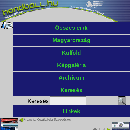
Összes cikk
Magyarország
Külföld
Képgaléria
Archívum
Keresés
Keresés
Linkek
Francia Kézilabda Szövetség
HK Lada