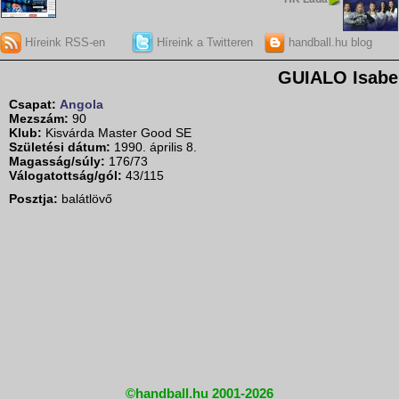
Híreink RSS-en
Híreink a Twitteren
handball.hu blog
GUIALO Isabe
Csapat:
Angola
Mezszám:
90
Klub:
Kisvárda Master Good SE
Születési dátum:
1990. április 8.
Magasság/súly:
176/73
Válogatottság/gól:
43/115
Posztja:
balátlövő
©handball.hu 2001-2026