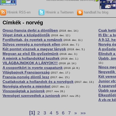
Híreink RSS-en
Híreink a Twitteren
handball.hu blog
Címkék - norvég
Orosz-francia derbi a döntőben
Csak kett
(2018. dec. 14.)
Véget értek a középdöntők
Ifi Eb: a 
(2018. dec. 12.)
Fordítottak, és nyertek a románok
A 9-12. he
(2018. dec. 11.)
Súlyos vereség a norvégok ellen
Norvég és
(2018. dec. 7.)
Két pontot visznek a magyar lányok
A győzele
(2018. dec. 5.)
Megvan az első Eb-győzelmünk
Elindult 
(2018. dec. 3.)
A mieink a hollandokkal kezdtek
Újabb, ám
(2018. dec. 1.)
VILÁGBAJNOKOK A LÁNYOK!!!
13.)
(2018. júl. 14.)
Nincs meg
A csoportkört is nyerte csapatunk
(2018. júl. 8.)
Negyedik
Világbajnok Franciaország
(2017. dec. 17.)
Két vere
Francia-norvég döntő lesz
(2017. dec. 15.)
Junior vb
Csatlakoztak a hollandok és a norvégok
(2017. dec. 13.)
A spanyol
Norvégia elverte a mieinket
(2017. dec. 2.)
Újabb spa
Visszavágtak a juniorok
(2017. nov. 26.)
Elkezdődö
Vereséget szenvedtek a juniorok
(2017. nov. 25.)
A vb-re k
[1]
2
3
4
5
6
7
»
»»