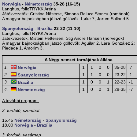
Norvégia
-
Németország
35-28 (16-15)
Langhus, folloTRYKK Aréna
Játékvezetők: Cristina Năstase, Simona Raluca Stancu (románok)
A magyar bajnokságban játszó góllövők: Løke 7, Jørum Sulland 5.
Spanyolország
-
Brazília
23-22 (11-10)
Langhus, folloTRYKK Aréna
Játékvezetők: Øistein Pettersen, Stig Andre Hansen (norvégok)
A magyar bajnokságban játszó góllövők: Aguilar 2, Lara González 2;
Piedade 1, Amorim 3.
A Négy nemzet tornájának állása
1.
1
1
0
0
35-28
7
Norvégia
2.
1
1
0
0
23-22
1
Spanyolország
3.
1
0
0
1
22-23
-1
Brazília
4.
1
0
0
1
28-35
-7
Németország
A további program:
2. forduló, szombat
15.45
Németország
-
Spanyolország
18.00
Norvégia
-
Brazília
3. forduló, vasárnap