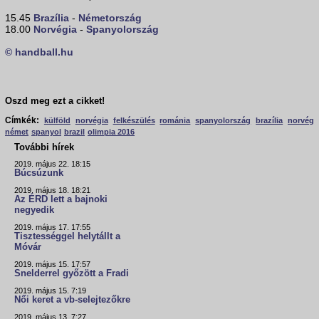
15.45
Brazília
-
Németország
18.00
Norvégia
-
Spanyolország
© handball.hu
Oszd meg ezt a cikket!
Címkék:
külföld
norvégia
felkészülés
románia
spanyolország
brazília
norvég
német
spanyol
brazil
olimpia 2016
További hírek
2019. május 22. 18:15
Búcsúzunk
2019. május 18. 18:21
Az ÉRD lett a bajnoki
negyedik
2019. május 17. 17:55
Tisztességgel helytállt a
Móvár
2019. május 15. 17:57
Snelderrel győzött a Fradi
2019. május 15. 7:19
Női keret a vb-selejtezőkre
2019. május 13. 7:27