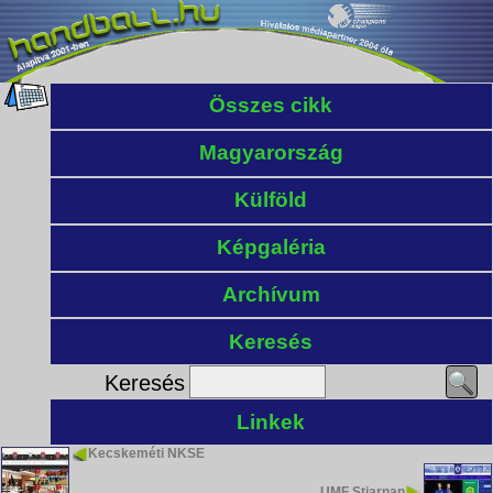
Összes cikk
Magyarország
Külföld
Képgaléria
Archívum
Keresés
Keresés
Linkek
Kecskeméti NKSE
UMF Stjarnan