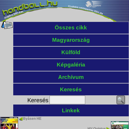
Összes cikk
Magyarország
Külföld
Képgaléria
Archívum
Keresés
Keresés
Linkek
Byåsen HE
HV Quintus