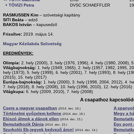
TÓVIZI Petra
DVSC SCHAEFFLER
19
4
RASMUSSEN Kim
– szövetségi kapitány
SITI Beáta
– edző
BAKOS István
– kapusedző
Frissítve:
2019. május 14.
Magyar Kézilabda Szövetség
EREDMÉNYEK:
Olimpia:
2. hely (2000), 3. hely (1976, 1996), 4. hely (1980, 2008), 5
Világbajnokság:
1. hely (1949, 1965), 2. hely (1957, 1982, 1995, 20
hely (1973), 5. hely (1999), 6. hely (2001), 7. hely (1993), 8. hely (1
(2015), 15. hely (2017)
Európa-bajnokság:
1. hely (2000), 3. hely (1998, 2004, 2012), 4. he
7. hely (2018), 8. hely (2008), 10. hely (1996, 2010), 12. hely (2016)
Világkupa:
6. hely (2009, 2010), 7. hely (2008)
A csapathoz kapcsolód
Csere a magyar csapatban
A spanyol
(2014. dec. 16.)
Történelmi győzelem kellene
Megy a h
(2014. dec. 16.)
Elúszó álmok a dánok ellen
Bemutatk
(2014. dec. 15.)
Bemutatkozik Dánia
Egy pont 
(2014. dec. 15.)
Szurkolói Eb-jegyek kedvező áron!
Bemutatk
(2014. dec. 14.)