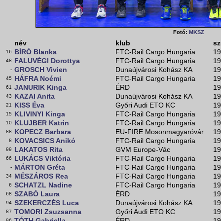
Fotó:
MKSZ
név
klub
sz
BÍRÓ Blanka
FTC-Rail Cargo Hungaria
19
16
FALUVÉGI Dorottya
FTC-Rail Cargo Hungaria
19
48
GROSCH Vivien
Dunaújvárosi Kohász KA
19
-
HÁFRA Noémi
FTC-Rail Cargo Hungaria
19
45
JANURIK Kinga
ÉRD
19
61
KAZAI Anita
Dunaújvárosi Kohász KA
19
43
KISS Éva
Győri Audi ETO KC
19
21
KLIVINYI Kinga
FTC-Rail Cargo Hungaria
19
15
KLUJBER Katrin
FTC-Rail Cargo Hungaria
19
10
KOPECZ Barbara
EU-FIRE Mosonmagyaróvár
19
88
KOVACSICS Anikó
FTC-Rail Cargo Hungaria
19
8
LAKATOS Rita
GVM Europe-Vác
19
99
LUKÁCS Viktória
FTC-Rail Cargo Hungaria
19
66
MÁRTON Gréta
FTC-Rail Cargo Hungaria
19
-
MÉSZÁROS Rea
FTC-Rail Cargo Hungaria
19
34
SCHATZL Nadine
FTC-Rail Cargo Hungaria
19
6
SZABÓ Laura
ÉRD
19
68
SZEKERCZÉS Luca
Dunaújvárosi Kohász KA
19
94
TOMORI Zsuzsanna
Győri Audi ETO KC
19
87
TÓTH Gabriella
ÉRD
19
96