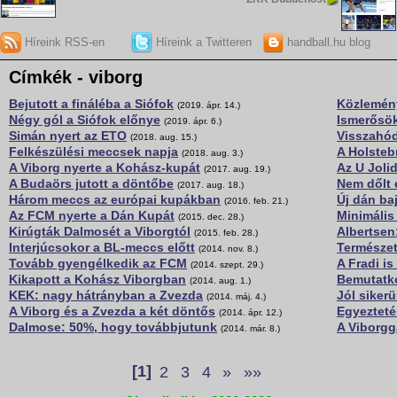
Híreink RSS-en
Híreink a Twitteren
handball.hu blog
Címkék - viborg
Bejutott a fináléba a Siófok
Közlemén
(2019. ápr. 14.)
Négy gól a Siófok előnye
Ismerősök
(2019. ápr. 6.)
Simán nyert az ETO
Visszahód
(2018. aug. 15.)
Felkészülési meccsek napja
A Holsteb
(2018. aug. 3.)
A Viborg nyerte a Kohász-kupát
Az U Joli
(2017. aug. 19.)
A Budaörs jutott a döntőbe
Nem dőlt 
(2017. aug. 18.)
Három meccs az európai kupákban
Új dán ba
(2016. feb. 21.)
Az FCM nyerte a Dán Kupát
Minimális
(2015. dec. 28.)
Kirúgták Dalmosét a Viborgtól
Albertsen
(2015. feb. 28.)
Interjúcsokor a BL-meccs előtt
Természet
(2014. nov. 8.)
Tovább gyengélkedik az FCM
A Fradi is
(2014. szept. 29.)
Kikapott a Kohász Viborgban
Bemutatko
(2014. aug. 1.)
KEK: nagy hátrányban a Zvezda
Jól siker
(2014. máj. 4.)
A Viborg és a Zvezda a két döntős
Egyezteté
(2014. ápr. 12.)
Dalmose: 50%, hogy továbbjutunk
A Viborgg
(2014. már. 8.)
[1]
2
3
4
»
»»