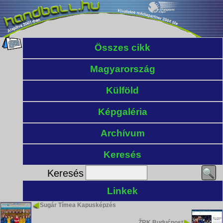
Összes cikk
Magyarország
Külföld
Képgaléria
Archívum
Keresés
Keresés
Linkek
Sugár Tímea Kapusképzés
ŽRK Budućnost