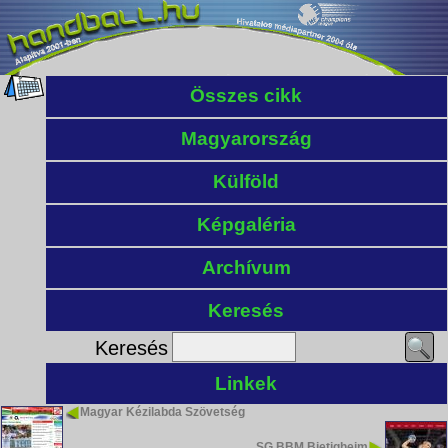
Összes cikk
Magyarország
Külföld
Képgaléria
Archívum
Keresés
Keresés
Linkek
Magyar Kézilabda Szövetség
SG BBM Bietigheim