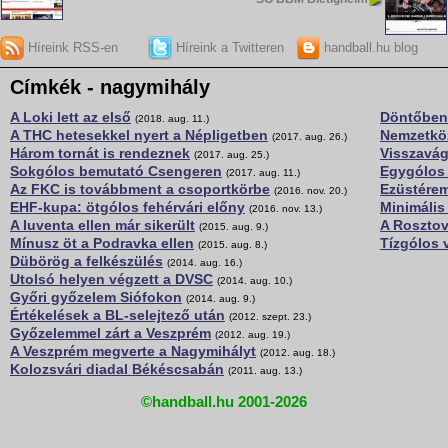
Híreink RSS-en
Híreink a Twitteren
handball.hu blog
Címkék - nagymihály
A Loki lett az első
Döntőben
(2018. aug. 11.)
A THC hetesekkel nyert a Népligetben
Nemzetkö
(2017. aug. 26.)
Három tornát is rendeznek
Visszavág
(2017. aug. 25.)
Sokgólos bemutató Csengeren
Egygólos
(2017. aug. 11.)
Az FKC is továbbment a csoportkörbe
Ezüstére
(2016. nov. 20.)
EHF-kupa: ötgólos fehérvári előny
Minimális
(2016. nov. 13.)
A Iuventa ellen már sikerült
A Rosztov
(2015. aug. 9.)
Mínusz öt a Podravka ellen
Tízgólos 
(2015. aug. 8.)
Dübörög a felkészülés
(2014. aug. 16.)
Utolsó helyen végzett a DVSC
(2014. aug. 10.)
Győri győzelem Siófokon
(2014. aug. 9.)
Értékelések a BL-selejtező után
(2012. szept. 23.)
Győzelemmel zárt a Veszprém
(2012. aug. 19.)
A Veszprém megverte a Nagymihályt
(2012. aug. 18.)
Kolozsvári diadal Békéscsabán
(2011. aug. 13.)
©handball.hu 2001-2026