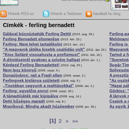
Híreink RSS-en
Híreink a Twitteren
handball.hu blog
Címkék - ferling bernadett
Gálával búcsúztatták Ferling Dettit
Ferling-p
(2015. aug. 29.)
Ferling Bernadett elismerése
Mehlmann
(2015. feb. 20.)
Ferling: Nem lehet tartalékolni
Ferling is
(2013. dec. 14.)
"A magyarok játéka kisebb csalódás volt"
Magyarokr
(2011. ápr. 24.)
"Kiss Szilárd visszahozta a profizmust"
Tartsd a 
(2011. feb. 16.)
A döntéseinél gyakran a szívére hallgat
"Szeretné
(2010. jún. 1.)
Kérdezd Ferling Bernadettet!
Sugár Tím
(2010. máj. 25.)
Nem lesz könnyű
Szilveszt
(2009. szept. 6.)
Dunaújváros: rajt a Fradi ellen
A presztí
(2009. szept. 2.)
Ferlingnek kislánya született
"Az osztr
(2009. máj. 5.)
„Tisztában vagyunk a realitásokkal”
"Hazai pá
(2008. okt. 2.)
Ferling: egyelőre ennyi
Görbicz: "
(2008. szept. 30.)
A támadójáték már kipipálva
A lányok 
(2008. aug. 14.)
Detti hűséges maradt
Csajok a
(2008. máj. 8.)
Mravíková: Mindig akadt húzóember
Az egyik 
(2008. jan. 30.)
[1]
2
»
»»