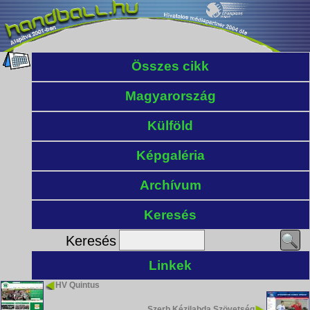
Összes cikk
Magyarország
Külföld
Képgaléria
Archívum
Keresés
Keresés
Linkek
HV Quintus
Szerb Kézilabda Szövetség