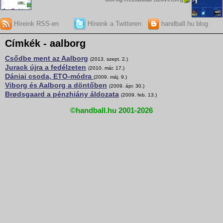
Híreink RSS-en
Híreink a Twitteren
handball.hu blog
Címkék - aalborg
Csődbe ment az Aalborg
(2013. szept. 2.)
Jurack újra a fedélzeten
(2010. már. 17.)
Dániai csoda, ETO-módra
(2009. máj. 9.)
Viborg és Aalborg a döntőben
(2009. ápr. 30.)
Brødsgaard a pénzhiány áldozata
(2009. feb. 13.)
©handball.hu 2001-2026