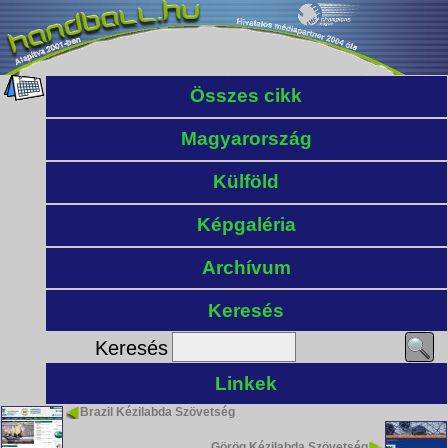
Összes cikk
Magyarország
Külföld
Képgaléria
Archívum
Keresés
Keresés
Linkek
Brazil Kézilabda Szövetség
Görög Kézilabda Szövetség