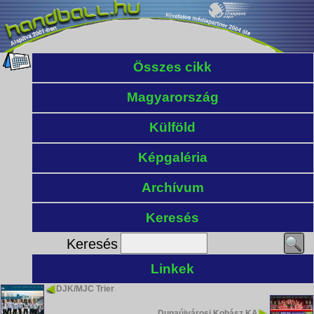
Összes cikk
Magyarország
Külföld
Képgaléria
Archívum
Keresés
Keresés
Linkek
DJK/MJC Trier
Dunaújvárosi Kohász KA