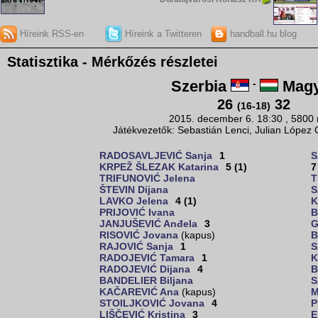
Híreink RSS-en
Híreink a Twitteren
handball.hu blog
Statisztika - Mérkőzés részletei
Szerbia
-
Magy
26
32
(16-18)
2015. december 6. 18:30 , 5800
Játékvezetők: Sebastián Lenci, Julian López G
RADOSAVLJEVIĆ Sanja
1
S
KRPEŽ ŠLEZAK Katarina
5 (1)
7
TRIFUNOVIĆ Jelena
T
ŠTEVIN Dijana
S
LAVKO Jelena
4 (1)
K
PRIJOVIĆ Ivana
B
JANJUŠEVIĆ Anđela
3
G
RISOVIĆ Jovana
(kapus)
B
RAJOVIĆ Sanja
1
S
RADOJEVIĆ Tamara
1
K
RADOJEVIĆ Dijana
4
B
BANDELIER Biljana
S
KAČAREVIĆ Ana
(kapus)
M
STOILJKOVIĆ Jovana
4
P
LIŠČEVIĆ Kristina
3
E