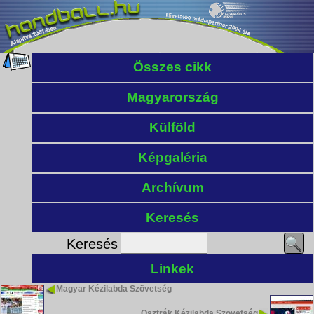
Összes cikk
Magyarország
Külföld
Képgaléria
Archívum
Keresés
Keresés
Linkek
Magyar Kézilabda Szövetség
Osztrák Kézilabda Szövetség