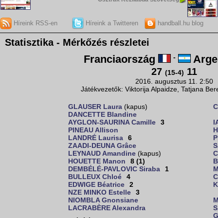
Híreink RSS-en
Híreink a Twitteren
handball.hu blog
Statisztika - Mérkőzés részletei
Franciaország
-
Arge
27
11
(15-4)
2016. augusztus 11. 2:50
Játékvezetők: Viktorija Alpaidze, Tatjana Be
GLAUSER Laura
(kapus)
C
DANCETTE Blandine
AYGLON-SAURINA Camille
3
I
PINEAU Allison
H
LANDRÉ Laurisa
6
P
ZAADI-DEUNA Grâce
S
LEYNAUD Amandine
(kapus)
C
HOUETTE Manon
8 (1)
B
DEMBÉLÉ-PAVLOVIC Siraba
1
M
BULLEUX Chloé
4
C
EDWIGE Béatrice
2
K
NZE MINKO Estelle
3
NIOMBLA Gnonsiane
M
LACRABÈRE Alexandra
S
G