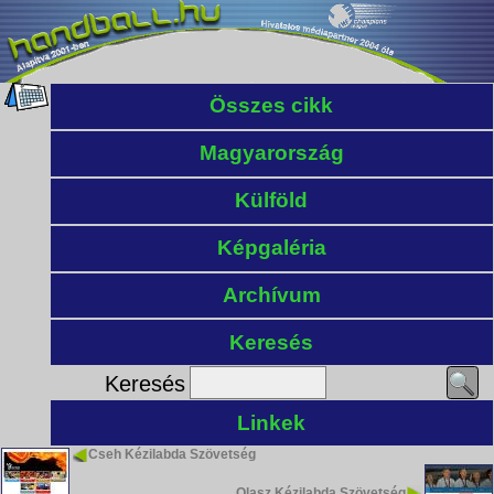
Összes cikk
Magyarország
Külföld
Képgaléria
Archívum
Keresés
Keresés
Linkek
Cseh Kézilabda Szövetség
Olasz Kézilabda Szövetség