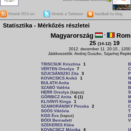
Híreink RSS-en
Híreink a Twitteren
handball.hu blog
Statisztika - Mérkőzés részletei
Magyarország
-
Romá
25
19
(14-12)
2012. december 11. 20:15 , 1200
Játékvezetők: Andrej Guszko, Szjarhej Repki
TRISCSUK Krisztina
1
B
VÉRTEN Orsolya
7
C
SZUCSÁNSZKI Zita
3
P
KOVACSICS Anikó
1
N
BULATH Anita
N
SZABÓ Valéria
B
HERR Orsolya
(kapus)
S
GÖRBICZ Anita
6 (1)
M
KLIVINYI Kinga
1
M
SZAMORÁNSKY Piroska
2
C
SOÓS Viktória
T
KISS Éva
(kapus)
D
BÓDI Bernadett
V
SZEKERES Klára
KOVACSICZ Mónika
4
U