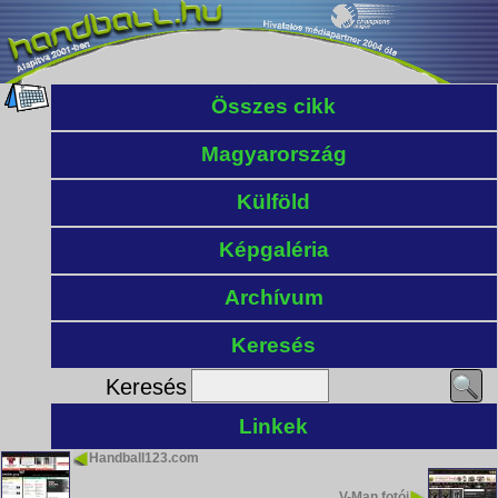
Összes cikk
Magyarország
Külföld
Képgaléria
Archívum
Keresés
Keresés
Linkek
Handball123.com
V-Man fotói