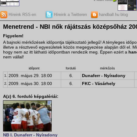
Híreink RSS-en
Híreink a Twitteren
handball.hu blog
Menetrend - NBI nők rájátszás középsőház 200
Figyelem!
A bajnoki mérkőzések időpontja tájékoztató jellegű! A tényleges idő
illetve a résztvevő egyesületek közös megegyezése alapján dől el. M
hogy nem az itt látható időpontban rendezik meg. Éppen ezért a
han
nem vállal!
időpont
forduló
mérkőzés
2009. május 29. 18:00
6.
Dunaferr - Nyíradony
1.
2009. május 30. 18:00
6.
FKC - Vásárhely
2.
A(z) 6. forduló képgalériái:
NB I. Dunaferr - Nyíradony