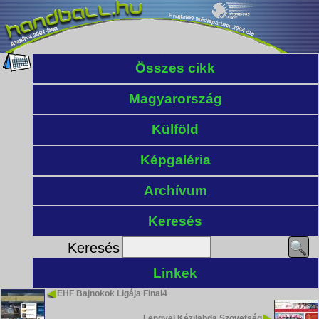
Összes cikk
Magyarország
Külföld
Képgaléria
Archívum
Keresés
Keresés
Linkek
EHF Bajnokok Ligája Final4
Lengyel Kézilabda Szövetség