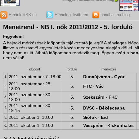
Híreink RSS-en
Híreink a Twitteren
handball.hu blog
Menetrend - NB I. nők 2011/2012 - 5. forduló
Figyelem!
A bajnoki mérkőzések időpontja tájékoztató jellegű! A tényleges idő
illetve a résztvevő egyesületek közös megegyezése alapján dől el. M
hogy nem az itt látható időpontban rendezik meg. Éppen ezért a
han
nem vállal!
időpont
forduló
mérkőzés
2011. szeptember 7. 18:00
5.
Dunaújváros - Győr
1.
2011. szeptember 28.
5.
FTC - Vác
2.
18:00
2011. szeptember 30.
5.
Szekszárd - FKC
3.
18:00
2011. szeptember 30.
5.
DVSC - Békéscsaba
4.
19:15
2011. október 1. 18:00
5.
Siófok - Érd
5.
2011. október 1. 18:00
5.
Veszprém - Kiskunhalas
6.
A(z) 5. forduló képgalériái: