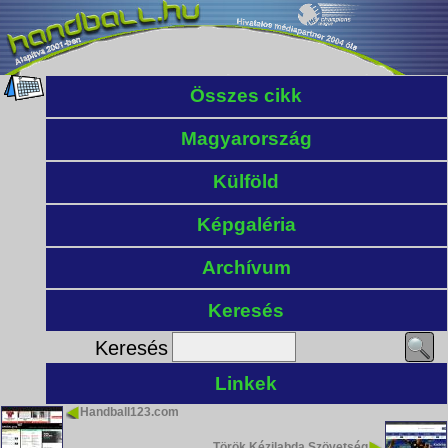
Összes cikk
Magyarország
Külföld
Képgaléria
Archívum
Keresés
Keresés
Linkek
Handball123.com
Török Kézilabda Szövetség