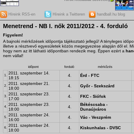
Híreink RSS-en
Híreink a Twitteren
handball.hu blog
Menetrend - NB I. nők 2011/2012 - 4. forduló
Figyelem!
A bajnoki mérkőzések időpontja tájékoztató jellegű! A tényleges idő
illetve a résztvevő egyesületek közös megegyezése alapján dől el. M
hogy nem az itt látható időpontban rendezik meg. Éppen ezért a
han
nem vállal!
időpont
forduló
mérkőzés
2011. szeptember 14.
4.
Érd - FTC
1.
18:15
2011. szeptember 21.
4.
Győr - Szekszárd
2.
18:00
2011. szeptember 23.
4.
FKC - Siófok
3.
17:00
2011. szeptember 23.
Békéscsaba -
4.
4.
18:00
Dunaújváros
2011. szeptember 24.
4.
Vác - Veszprém
5.
16:00
2011. szeptember 24.
4.
Kiskunhalas - DVSC
6.
18:00