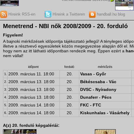
Híreink RSS-en
Híreink a Twitteren
handball.hu blog
Menetrend - NBI nők 2008/2009 - 20. forduló
Figyelem!
A bajnoki mérkőzések időpontja tájékoztató jellegű! A tényleges idő
illetve a résztvevő egyesületek közös megegyezése alapján dől el. M
hogy nem az itt látható időpontban rendezik meg. Éppen ezért a
han
nem vállal!
időpont
forduló
mérkőzés
2009. március 11. 18:00
20.
Vasas - Győr
1.
2009. március 13. 18:00
20.
Békéscsaba - Vác
2.
2009. március 13. 18:00
20.
DVSC - Nyíradony
3.
2009. március 13. 18:00
20.
Dunaferr - Pécs
4.
2009. március 14. 18:00
20.
FKC - FTC
5.
2009. március 14. 18:00
20.
Kiskunhalas - Vásárhely
6.
A(z) 20. forduló képgalériái: