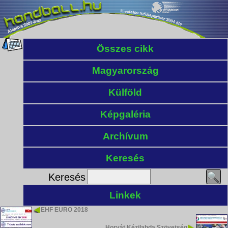
Összes cikk
Magyarország
Külföld
Képgaléria
Archívum
Keresés
Keresés
Linkek
EHF EURO 2018
Horvát Kézilabda Szövetség