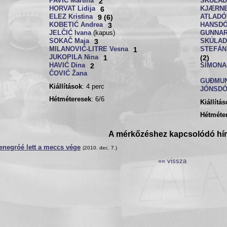
PAVIĆ Martina
2
SKÚLADÓ
HORVAT Lidija
6
KJÆRNES
ELEZ Kristina
9 (6)
ATLADÓT
KOBETIĆ Andrea
3
HANSDÓT
JELČIĆ Ivana
(kapus)
GUNNARS
SOKAČ Maja
3
SKÚLADÓ
MILANOVIĆ-LITRE Vesna
1
STEFÁN
JUKOPILA Nina
1
(2)
HAVIĆ Dina
2
SÍMONAR
ČOVIĆ Žana
GUĐMUN
Kiállítások
: 4 perc
JÓNSDÓ
Hétméteresek
: 6/6
Kiállítá
Hétméte
A mérkőzéshez kapcsolódó hí
enegróé lett a meccs vége
(2010. dec. 7.)
«« vissza