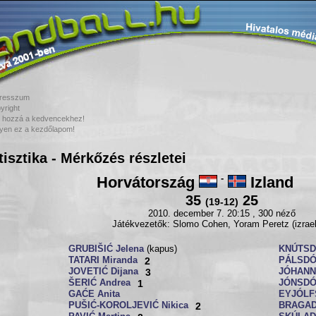
resszum
yright
 hozzá a kedvencekhez!
yen ez a kezdőlapom!
tisztika - Mérkőzés részletei
Horvátország
-
Izland
35
25
(19-12)
2010. december 7. 20:15 , 300 néző
Játékvezetők: Slomo Cohen, Yoram Peretz (izrael
GRUBIŠIĆ Jelena
(kapus)
KNÚTSD
TATARI Miranda
2
PÁLSDÓT
JOVETIĆ Dijana
3
JÓHANNS
ŠERIĆ Andrea
1
JÓNSDÓT
GAĆE Anita
EYJÓLFS
PUŠIĆ-KOROLJEVIĆ Nikica
2
BRAGAD