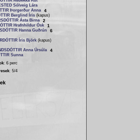
TTIR Rebekka Rut
TED Sólveig Lára
TIR Þorgerður Anna
4
TIR Berglind Íris
(kapus)
DÓTTIR Ásta Birna
2
TTIR Hrafnhildur Ósk
1
SDÓTTIR Hanna Guðrún
6
DÓTTIR Íris Björk
(kapus)
DSDÓTTIR Anna Úrsúla
4
TTIR Sunna
sok
: 6 perc
resek
: 5/4
rek