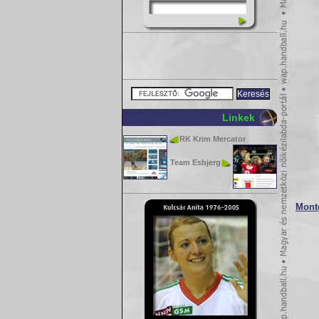
Linkek
RK Krim Mercator
Team Esbjerg
Mont