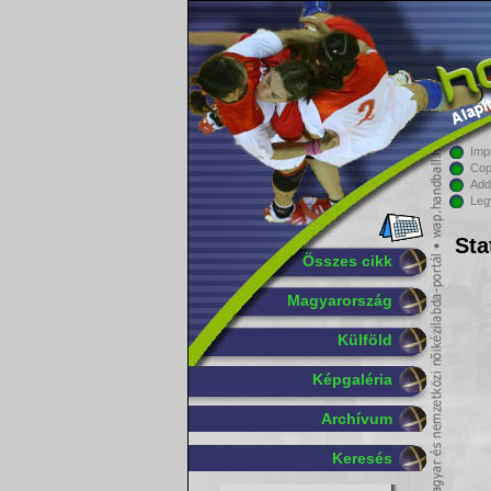
Imp
Cop
Add
Leg
Sta
Összes cikk
Magyarország
Külföld
Képgaléria
Archívum
Keresés