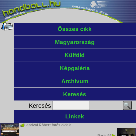
Összes cikk
Magyarország
Külföld
Képgaléria
Archívum
Keresés
Keresés
Linkek
Lendvai Róbert fotós oldala
Paris 92