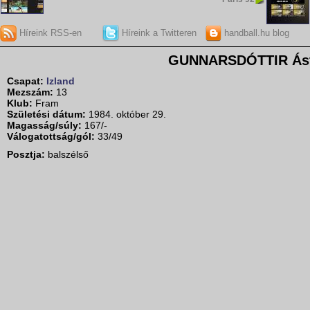
Híreink RSS-en
Híreink a Twitteren
handball.hu blog
GUNNARSDÓTTIR Ást
Csapat:
Izland
Mezszám:
13
Klub:
Fram
Születési dátum:
1984. október 29.
Magasság/súly:
167/-
Válogatottság/gól:
33/49
Posztja:
balszélső