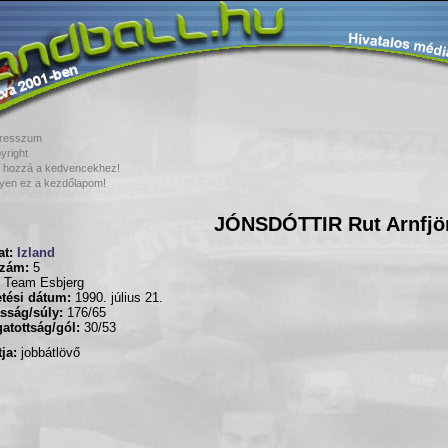
resszum
yright
 hozzá a kedvencekhez!
yen ez a kezdőlapom!
JÓNSDÓTTIR Rut Arnfjö
t:
Izland
zám:
5
Team Esbjerg
tési dátum:
1990. július 21.
sság/súly:
176/65
atottság/gól:
30/53
ja:
jobbátlövő