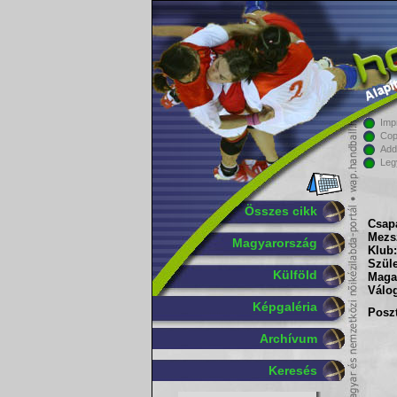
Imp
Cop
Add
Leg
Összes cikk
Csapa
Mezs
Magyarország
Klub:
Szüle
Külföld
Maga
Válog
Képgaléria
Poszt
Archívum
Keresés