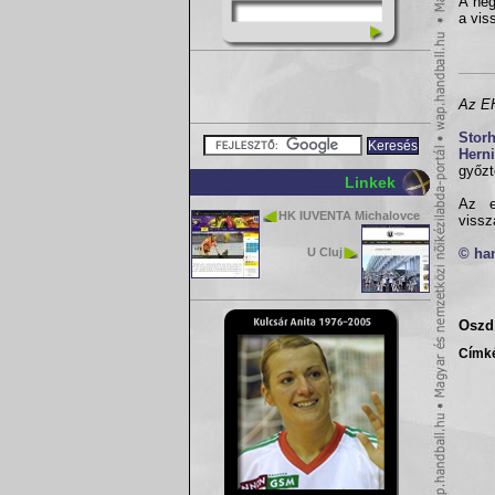
A neg
a vis
Az EH
Stor
Hern
győz
Linkek
Az e
HK IUVENTA Michalovce
vissz
U Cluj
© ha
Oszd 
Címk