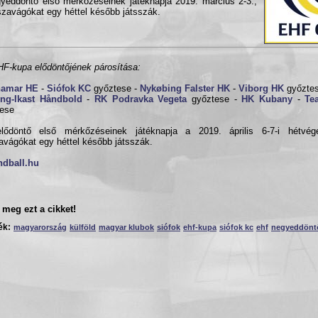
yeddöntő első mérkőzéseinek játéknapja 2019. március 2-3.,
szavágókat egy héttel később játsszák.
F-kupa elődöntőjének párosítása:
hamar HE
-
Siófok KC
győztese -
Nykøbing Falster HK
-
Viborg HK
győzte
ing-Ikast Håndbold
-
RK Podravka Vegeta
győztese -
HK Kubany
-
Te
tese
lődöntő első mérkőzéseinek játéknapja a 2019. április 6-7-i hétvé
avágókat egy héttel később játsszák.
ndball.hu
meg ezt a cikket!
ék:
magyarország
külföld
magyar klubok
siófok
ehf-kupa
siófok kc
ehf
negyeddönt