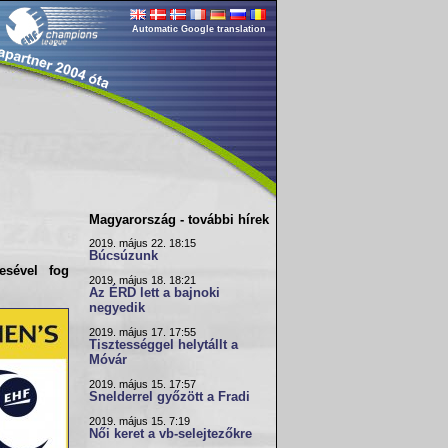
Automatic Google translation
Magyarország - további hírek
2019. május 22. 18:15
Búcsúzunk
esével fog
2019. május 18. 18:21
Az ÉRD lett a bajnoki
negyedik
2019. május 17. 17:55
Tisztességgel helytállt a
Móvár
2019. május 15. 17:57
Snelderrel győzött a Fradi
2019. május 15. 7:19
Női keret a vb-selejtezőkre