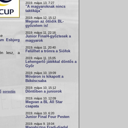
2019. május 13. 7:27
"A magyaroknak nincs
taktikája"
2019. május 12. 15:12
Megvan az ötödik BL-
győzelem is!
2019. május 11. 22:16
se
Junior Final4-győztesek a
am Esbjerg
magyarok
2019. május 11. 20:40
Felülhet a trónra a Siófok
gén lesz, a
2019. május 11. 15:05
Lehengerlő játékkal döntős a
Győr
2019. május 10. 19:09
Móváron is kikapott a
Békéscsaba
2019. május 10. 15:12
Döntőben a juniorok
ő
sorsolás
2019. május 10. 12:09
Megvan a BL All Star
csapata
2019. május 10. 6:20
Junior Final Four Pesten
2019. május 9. 18:04
Magabiztos Fradi-diadal