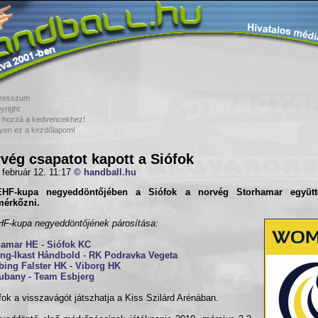
resszum
yright
 hozzá a kedvencekhez!
yen ez a kezdőlapom!
vég csapatot kapott a Siófok
 február 12. 11:17
© handball.hu
HF-kupa negyeddöntőjében a Siófok a norvég Storhamar együtt
érkőzni.
F-kupa negyeddöntőjének párosítása:
hamar HE
-
Siófok KC
ing-Ikast Håndbold
-
RK Podravka Vegeta
bing Falster HK
-
Viborg HK
ubany
-
Team Esbjerg
fok a visszavágót játszhatja a Kiss Szilárd Arénában.