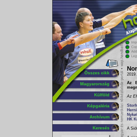
Imp
Cop
Add
Leg
Nor
Összes cikk
2019.
Az E
Magyarország
megm
Külföld
Az EH
Stor
Képgaléria
Hern
Nykø
Archívum
HK K
Keresés
A Sió