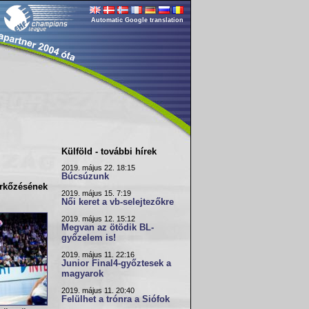
Automatic Google translation
Külföld - további hírek
2019. május 22. 18:15
Búcsúzunk
rkőzésének
2019. május 15. 7:19
Női keret a vb-selejtezőkre
2019. május 12. 15:12
Megvan az ötödik BL-
győzelem is!
2019. május 11. 22:16
Junior Final4-győztesek a
magyarok
2019. május 11. 20:40
Felülhet a trónra a Siófok