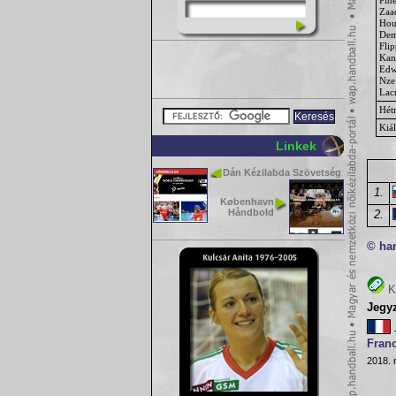
Zaa
Hou
Dem
Flip
Kan
Edw
Nze
Lac
Hét
Kiál
Linkek
Dán Kézilabda Szövetség
1.
København
Håndbold
2.
© ha
K
Jegy
Fran
2018. 