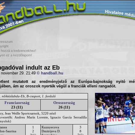
resszum
yright
 hozzá a kedvencekhez!
yen ez a kezdőlapom!
gadóval indult az Eb
 november 29. 21:49
© handball.hu
etlent mutatott az eredményjelző az Európa-bajnokság nyitó mé
ejében, ám az oroszok nyerték végül a franciák elleni rangadót.
. nőikézilabda-Eb, B-csoport, 1. forduló
Franciaország
Oroszország
23 (11)
26 (11)
cy, Jean Weille Sportcsarnok, 5220 néző
ékvezetők: Andreu Marín Lorente, Ignacio García Serradilla
anyolok)
tanea
1
Kuznyecova
3
lon-Saurina
2
Dmitrijeva D.
8
eau
3(1)
Szamohina
7(5)