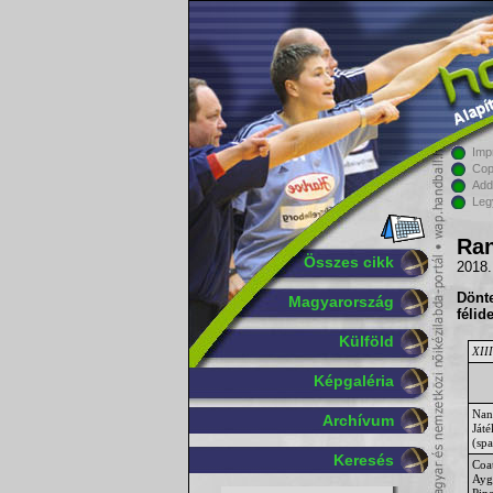
Imp
Cop
Add
Leg
Ran
Összes cikk
2018.
Dönt
Magyarország
félid
Külföld
XIII
Képgaléria
Nan
Archívum
Ját
(sp
Keresés
Coa
Ayg
Pin