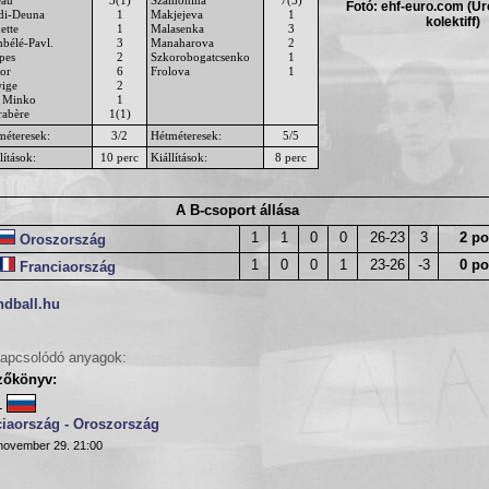
Fotó: ehf-euro.com (Ur
di-Deuna
1
Makjejeva
1
kolektiff)
ette
1
Malasenka
3
bélé-Pavl.
3
Manaharova
2
pes
2
Szkorobogatcsenko
1
or
6
Frolova
1
ige
2
 Minko
1
rabère
1(1)
méteresek:
3/2
Hétméteresek:
5/5
lítások:
10 perc
Kiállítások:
8 perc
A B-csoport állása
1
1
0
0
26-23
3
2 po
Oroszország
1
0
0
1
23-26
-3
0 po
Franciaország
ndball.hu
apcsolódó anyagok:
zőkönyv:
-
ciaország - Oroszország
november 29. 21:00