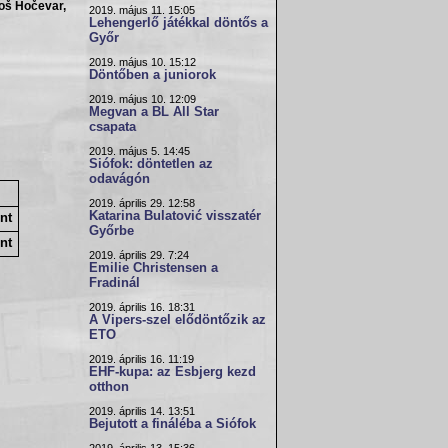
oš Hočevar,
2019. május 11. 15:05
Lehengerlő játékkal döntős a
Győr
2019. május 10. 15:12
Döntőben a juniorok
2019. május 10. 12:09
Megvan a BL All Star
csapata
2019. május 5. 14:45
Siófok: döntetlen az
odavágón
2019. április 29. 12:58
Katarina Bulatović visszatér
nt
Győrbe
nt
2019. április 29. 7:24
Emilie Christensen a
Fradinál
2019. április 16. 18:31
A Vipers-szel elődöntőzik az
ETO
2019. április 16. 11:19
EHF-kupa: az Esbjerg kezd
otthon
2019. április 14. 13:51
Bejutott a fináléba a Siófok