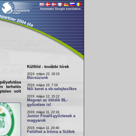
Automatic Google translation
Külföld - további hírek
2019. május 22. 18:15
Búcsúzunk
ályafutása
2019. május 15. 7:19
ém terhelés
Női keret a vb-selejtezőkre
ptelen volt
2019. május 12. 15:12
Megvan az ötödik BL-
győzelem is!
2019. május 11. 22:16
Junior Final4-győztesek a
magyarok
2019. május 11. 20:40
Felülhet a trónra a Siófok