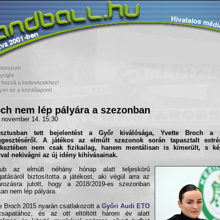
resszum
yright
 hozzá a kedvencekhez!
yen ez a kezdőlapom!
ch nem lép pályára a szezonban
 november 14. 15:30
sztusban tett bejelentést a Győr kiválósága, Yvette Broch a p
üggesztéséről. A játékos az elmúlt szezonok során tapasztalt extr
tkeztében nem csak fizikailag, hanem mentálisan is kimerült, s ké
ival nekivágni az új idény kihívásainak.
ub az elmúlt néhány hónap alatt teljeskörű
atásáról biztosította a játékost, aki végül arra az
tározásra jutott, hogy a 2018/2019-es szezonban
san nem lép pályára.
e Broch 2015 nyarán csatlakozott a
Győri Audi ETO
apatához, és az ott eltöltött három év alatt