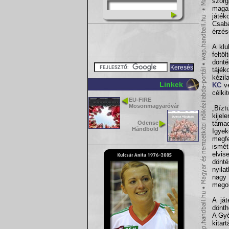
szor
maga 
játék
Csab
érzés
A klu
feltö
dönté
tájé
kézil
Linkek
KC
ve
célki
EU-FIRE
Mosonmagyaróvár
„Bíz
kijel
Odense
táma
Håndbold
Igyek
megfe
ismé
elvis
dönté
nyila
nagy
megol
A ját
dönth
A Győ
kitar