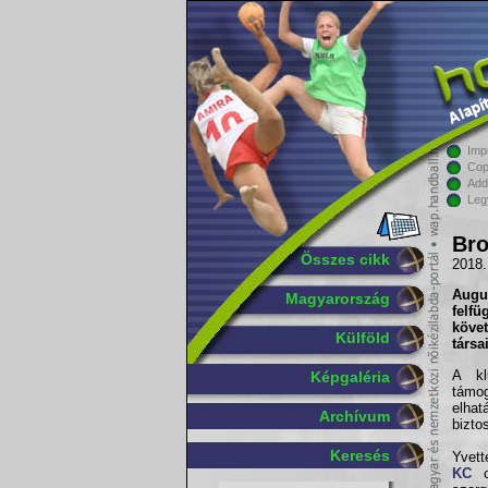
Imp
Cop
Add
Leg
Bro
Összes cikk
2018.
Augu
Magyarország
felf
köve
Külföld
társa
A kl
Képgaléria
támog
elha
Archívum
bizto
Keresés
Yvett
KC
cs