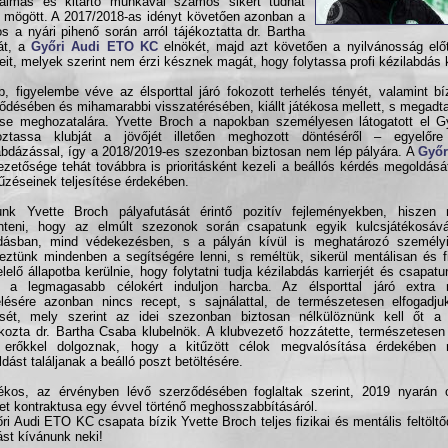
galmas és kitartó munkával számos sikert tudhat
mögött. A 2017/2018-as idényt követően azonban a
os a nyári pihenő során arról tájékoztatta dr. Bartha
át, a
Győri Audi ETO KC
elnökét, majd azt követően a nyilvánosság előtt
eit, melyek szerint nem érzi késznek magát, hogy folytassa profi kézilabdás ka
b, figyelembe véve az élsporttal járó fokozott terhelés tényét, valamint bí
ltődésében és mihamarabbi visszatérésében, kiállt játékosa mellett, s megadta 
se meghozatalára. Yvette Broch a napokban személyesen látogatott el G
koztassa klubját a jövőjét illetően meghozott döntéséről – egyelőr
abdázással, így a 2018/2019-es szezonban biztosan nem lép pályára. A
Győr
zetősége tehát továbbra is prioritásként kezeli a beállós kérdés megoldását
tűzéseinek teljesítése érdekében.
tunk Yvette Broch pályafutását érintő pozitív fejleményekben, hiszen
enteni, hogy az elmúlt szezonok során csapatunk egyik kulcsjátékosáv
dásban, mind védekezésben, s a pályán kívül is meghatározó személyi
eztünk mindenben a segítségére lenni, s reméltük, sikerül mentálisan és fi
lelő állapotba kerülnie, hogy folytatni tudja kézilabdás karrierjét és csapatu
t a legmagasabb célokért induljon harcba. Az élsporttal járó extra 
elésére azonban nincs recept, s sajnálattal, de természetesen elfogadju
sét, mely szerint az idei szezonban biztosan nélkülöznünk kell őt a 
tkozta dr. Bartha Csaba klubelnök. A klubvezető hozzátette, természetesen
 erőkkel dolgoznak, hogy a kitűzött célok megvalósítása érdekében
dást találjanak a beálló poszt betöltésére.
ékos, az érvényben lévő szerződésében foglaltak szerint, 2019 nyarán o
et kontraktusa egy évvel történő meghosszabbításáról.
ri Audi ETO KC csapata bízik Yvette Broch teljes fizikai és mentális feltölt
tást kívánunk neki!