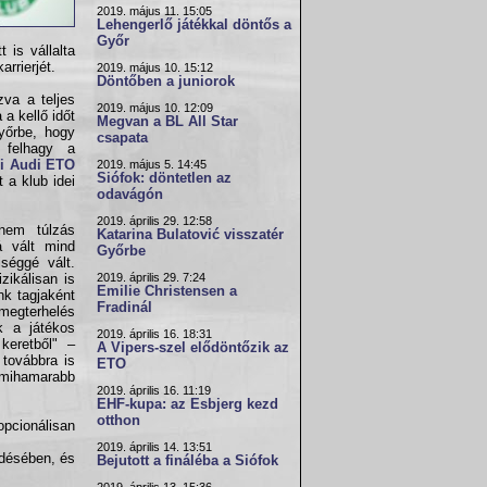
2019. május 11. 15:05
Lehengerlő játékkal döntős a
Győr
 is vállalta
rrierjét.
2019. május 10. 15:12
Döntőben a juniorok
zva a teljes
2019. május 10. 12:09
a kellő időt
Megvan a BL All Star
yőrbe, hogy
csapata
e felhagy a
i Audi ETO
2019. május 5. 14:45
Siófok: döntetlen az
 a klub idei
odavágón
2019. április 29. 12:58
 nem túlzás
Katarina Bulatović visszatér
á vált mind
Győrbe
séggé vált.
2019. április 29. 7:24
zikálisan is
Emilie Christensen a
nk tagjaként
Fradinál
megterhelés
k a játékos
2019. április 16. 18:31
keretből" –
A Vipers-szel elődöntőzik az
 továbbra is
ETO
 mihamarabb
2019. április 16. 11:19
EHF-kupa: az Esbjerg kezd
otthon
pcionálisan
2019. április 14. 13:51
ődésében, és
Bejutott a fináléba a Siófok