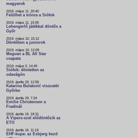
magyarok
2019. május 11. 20:40
Felülhet a trónra a Siófok
2019. május 11. 15:05
Lehengerlő játékkal döntős a
Győr
2019. május 10. 15:12
Döntőben a juniorok
2019. május 10. 12:09
Megvan a BL All Star
csapata
2019. május 5. 14:45
Siófok: döntetlen az
odavágón
2019. április 29. 12:58
Katarina Bulatović visszatér
Győrbe
2019. április 29. 7:24
Emilie Christensen a
Fradinál
2019. április 16. 18:31
A Vipers-szel elődöntőzik az
ETO
2019. április 16. 11:19
EHF-kupa: az Esbjerg kezd