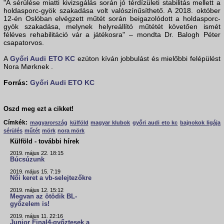
"A sérülése miatti kivizsgálás során jó térdízületi stabilitás mellett a
holdasporc-gyök szakadása volt valószínűsíthető. A 2018. október
12-én Oslóban elvégzett műtét során beigazolódott a holdasporc-
gyök szakadása, melynek helyreállító műtétét követően ismét
féléves rehabilitáció vár a játékosra" – mondta Dr. Balogh Péter
csapatorvos.
A
Győri Audi ETO KC
ezúton kíván jobbulást és mielőbbi felépülést
Nora Mørknek .
Forrás:
Győri Audi ETO KC
Oszd meg ezt a cikket!
Címkék:
magyarország
külföld
magyar klubok
győri audi eto kc
bajnokok ligája
sérülés
műtét
mörk
nora mörk
Külföld - további hírek
2019. május 22. 18:15
Búcsúzunk
2019. május 15. 7:19
Női keret a vb-selejtezőkre
2019. május 12. 15:12
Megvan az ötödik BL-
győzelem is!
2019. május 11. 22:16
Junior Final4-győztesek a