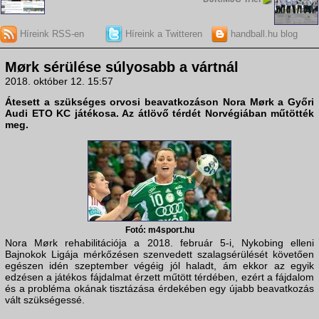
Híreink RSS-en
Híreink a Twitteren
handball.hu blog
Mørk sérülése súlyosabb a vártnál
2018. október 12. 15:57
Átesett a szükséges orvosi beavatkozáson Nora Mørk a Győri
Audi ETO KC játékosa. Az átlövő térdét Norvégiában műtötték
meg.
Fotó: m4sport.hu
Nora Mørk rehabilitációja a 2018. február 5-i, Nykobing elleni
Bajnokok Ligája mérkőzésen szenvedett szalagsérülését követően
egészen idén szeptember végéig jól haladt, ám ekkor az egyik
edzésen a játékos fájdalmat érzett műtött térdében, ezért a fájdalom
és a probléma okának tisztázása érdekében egy újabb beavatkozás
vált szükségessé.