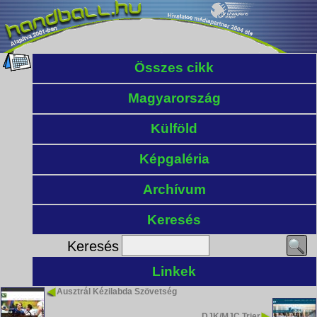
Összes cikk
Magyarország
Külföld
Képgaléria
Archívum
Keresés
Keresés
Linkek
Ausztrál Kézilabda Szövetség
DJK/MJC Trier