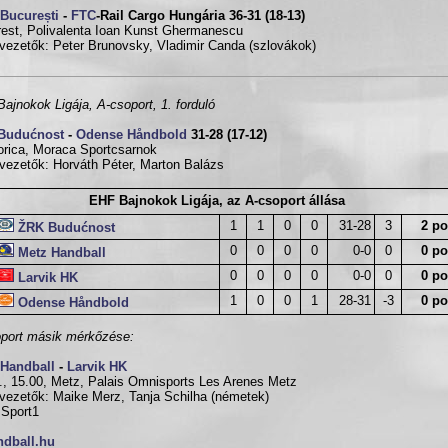
București
-
FTC
-Rail Cargo Hungária 36-31 (18-13)
est, Polivalenta Ioan Kunst Ghermanescu
vezetők: Peter Brunovsky, Vladimir Canda (szlovákok)
ajnokok Ligája, A-csoport, 1. forduló
Budućnost
-
Odense Håndbold
31-28 (17-12)
rica, Moraca Sportcsarnok
vezetők: Horváth Péter, Marton Balázs
EHF Bajnokok Ligája, az A-csoport állása
1
1
0
0
31-28
3
2 po
ŽRK Budućnost
0
0
0
0
0-0
0
0 po
Metz Handball
0
0
0
0
0-0
0
0 po
Larvik HK
1
0
0
1
28-31
-3
0 po
Odense Håndbold
port másik mérkőzése:
 Handball
-
Larvik HK
., 15.00, Metz, Palais Omnisports Les Arenes Metz
vezetők: Maike Merz, Tanja Schilha (németek)
Sport1
ndball.hu