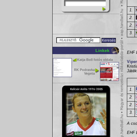
1.
2.
2.
3.
Linkek
EHF B
Katja Boll fotós oldala
Viper
Krist
RK Podravka
Játék
Vegeta
1.
2.
2.
3.
A cso
EHF B