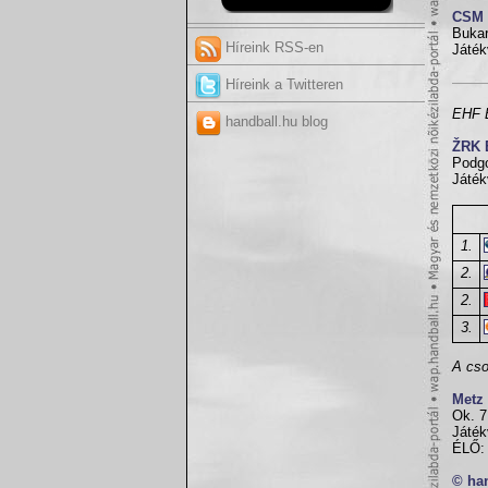
CSM 
Bukar
Híreink RSS-en
Játék
Híreink a Twitteren
EHF B
handball.hu blog
ŽRK 
Podgo
Játék
1.
2.
2.
3.
A cso
Metz
Ok. 7
Játék
ÉLŐ: 
© ha