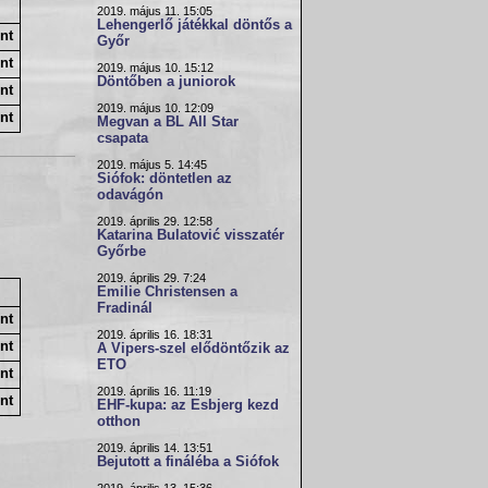
2019. május 11. 15:05
Lehengerlő játékkal döntős a
nt
Győr
nt
2019. május 10. 15:12
Döntőben a juniorok
nt
2019. május 10. 12:09
nt
Megvan a BL All Star
csapata
2019. május 5. 14:45
Siófok: döntetlen az
odavágón
2019. április 29. 12:58
Katarina Bulatović visszatér
Győrbe
2019. április 29. 7:24
Emilie Christensen a
Fradinál
nt
2019. április 16. 18:31
nt
A Vipers-szel elődöntőzik az
ETO
nt
2019. április 16. 11:19
nt
EHF-kupa: az Esbjerg kezd
otthon
2019. április 14. 13:51
Bejutott a fináléba a Siófok