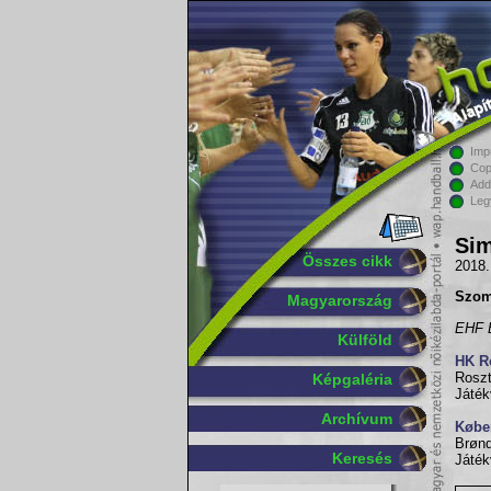
Imp
Cop
Add
Leg
Sim
Összes cikk
2018.
Szom
Magyarország
EHF B
Külföld
HK R
Roszt
Képgaléria
Játék
Archívum
Købe
Brønd
Keresés
Játék