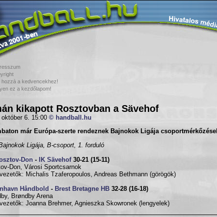
resszum
yright
 hozzá a kedvencekhez!
yen ez a kezdőlapom!
án kikapott Rosztovban a Sävehof
 október 6. 15:00
© handball.hu
baton már Európa-szerte rendeznek Bajnokok Ligája csoportmérkőzések
ajnokok Ligája, B-csoport, 1. forduló
osztov-Don
-
IK Sävehof
30-21 (15-11)
ov-Don, Városi Sportcsarnok
vezetők: Michalis Tzaferopoulos, Andreas Bethmann (görögök)
nhavn Håndbold
-
Brest Bretagne HB
32-28 (16-18)
by, Brøndby Arena
vezetők: Joanna Brehmer, Agnieszka Skowronek (lengyelek)