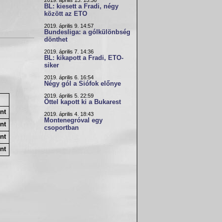
2019. április 13. 15:36
BL: kiesett a Fradi, négy
között az ETO
2019. április 9. 14:57
Bundesliga: a gólkülönbség
dönthet
2019. április 7. 14:36
BL: kikapott a Fradi, ETO-
siker
2019. április 6. 16:54
Négy gól a Siófok előnye
2019. április 5. 22:59
Öttel kapott ki a Bukarest
nt
2019. április 4. 18:43
Montenegróval egy
nt
csoportban
nt
nt