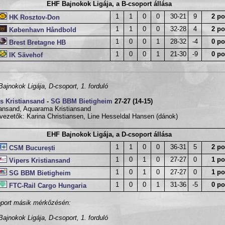
EHF Bajnokok Ligája, a B-csoport állása
1
1
0
0
30-21
9
2 po
HK Rosztov-Don
1
1
0
0
32-28
4
2 po
København Håndbold
1
0
0
1
28-32
-4
0 po
Brest Bretagne HB
1
0
0
1
21-30
-9
0 po
IK Sävehof
ajnokok Ligája, D-csoport, 1. forduló
s Kristiansand
-
SG BBM Bietigheim
27-27 (14-15)
iansand, Aquarama Kristiansand
vezetők: Karina Christiansen, Line Hesseldal Hansen (dánok)
EHF Bajnokok Ligája, a D-csoport állása
1
1
0
0
36-31
5
2 po
CSM București
1
0
1
0
27-27
0
1 po
Vipers Kristiansand
1
0
1
0
27-27
0
1 po
SG BBM Bietigheim
1
0
0
1
31-36
-5
0 po
FTC-Rail Cargo Hungaria
port másik mérkőzésén:
ajnokok Ligája, D-csoport, 1. forduló