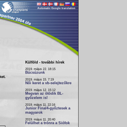
Automatic Google translation
Külföld - további hírek
2019. május 22. 18:15
Búcsúzunk
et.
2019. május 15. 7:19
Női keret a vb-selejtezőkre
2019. május 12. 15:12
Megvan az ötödik BL-
győzelem is!
2019. május 11. 22:16
Junior Final4-győztesek a
magyarok
2019. május 11. 20:40
Felülhet a trónra a Siófok