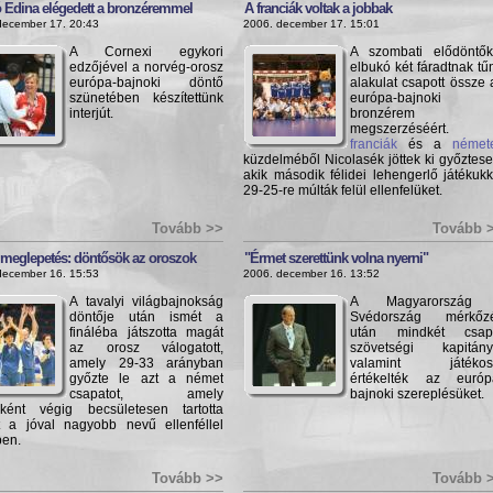
 Edina elégedett a bronzéremmel
A franciák voltak a jobbak
december 17. 20:43
2006. december 17. 15:01
A Cornexi egykori
A szombati elődöntők
edzőjével a norvég-orosz
elbukó két fáradtnak tű
európa-bajnoki döntő
alakulat csapott össze 
szünetében készítettünk
európa-bajnoki
interjút.
bronzérem
megszerzéséért.
franciák
és a
német
küzdelméből Nicolasék jöttek ki győztese
akik második félidei lehengerlő játékukk
29-25-re múlták felül ellenfelüket.
Tovább >>
Tovább 
 meglepetés: döntősök az oroszok
"Érmet szerettünk volna nyerni"
december 16. 15:53
2006. december 16. 13:52
A tavalyi világbajnokság
A Magyarország
döntője után ismét a
Svédország mérkőz
fináléba játszotta magát
után mindkét csap
az orosz válogatott,
szövetségi kapitány
amely 29-33 arányban
valamint játékos
győzte le azt a német
értékelték az európ
csapatot, amely
bajnoki szereplésüket.
ként végig becsületesen tartotta
 a jóval nagyobb nevű ellenféllel
en.
Tovább >>
Tovább 