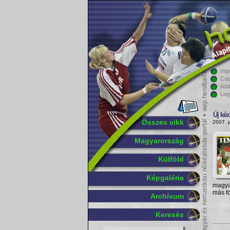
Imp
Cop
Add
Leg
Új ké
Összes cikk
2007. j
Magyarország
Külföld
Képgaléria
magya
más fo
Archívum
Keresés