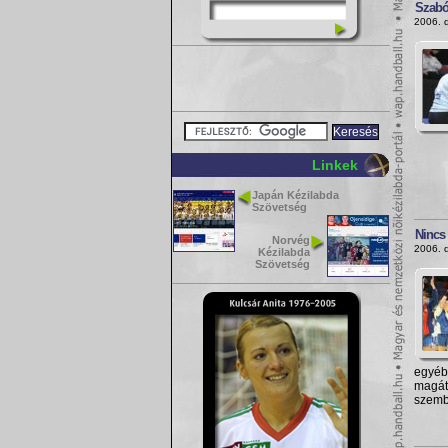
Szabó
2006. 
Linkek
Japán Kézilabda
Szövetség
Nincs
Norvég
2006. 
Kézilabda
Szövetség
egyéb
magát
szemb