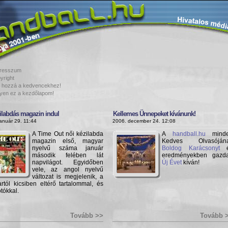
resszum
yright
 hozzá a kedvencekhez!
yen ez a kezdőlapom!
zilabdás magazin indul
Kellemes Ünnepeket kívánunk!
anuár 29. 11:44
2006. december 24. 12:08
A Time Out női kézilabda
A
handball.hu
mind
magazin első, magyar
Kedves Olvasóján
nyelvű száma január
Boldog Karácsonyt
é
második felében lát
eredményekben gazd
napvilágot. Egyidőben
Új Évet
kíván!
vele, az angol nyelvű
változat is megjelenik, a
rtól kicsiben eltérő tartalommal, és
tókkal.
Tovább >>
Tovább 