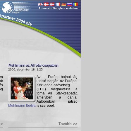
Automatic Google translation
Mehlmann az All Star-csapatban
2006. december 18. 1:25
en
Az Európa-bajnokság
ak
utolsó napján az Európai
s
Kézilabda-szövetség
ag
(EHF) megnevezte a
torna All Star-csapatát,
amelyben a dániai
Aalborgban játszó
Mehlmann Ibolya
is szerepel.
>>
Tovább >>