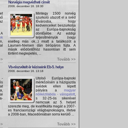
Norvégia megvédheti címét
2006. december 16. 18:30
et
Mintegy 1500 norvég
nő
szurkoló utazott el a svéd
az
fővárosba, hogy
kedvenceiket beszurkolja
az Európa-bajnokság
 A
döntőjébe. Az eddigi
ek
teljesítményük (vagy
n,
esetleg más ok...) miatt a találkozót a
al
Laursen-Nielsen dán bírópáros fújta. A
másik elődöntőhöz hasonlóan itt sem
történt meglepetés, ...
>>
Tovább >>
Vb-részvételt ér kéziseink Eb-5. helye
2006. december 16. 13:18
 -
Utolsó Európa-bajnoki
és
mérkőzésén a házigazda
at
svédek ellen lépett
a,
pályára a
magyar
ai
nőikézilabda - válogatott
,
a-
s 32-25-ös sikerével
nemcsak az 5. helyet
szerezte meg, de kvalifikálta magát a 2007-
es franciaországi világbajnokságra, illetve
a 2008-ban, Macedóniában sorra kerülő ...
>>
Tovább >>