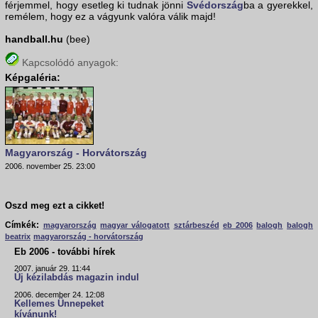
férjemmel, hogy esetleg ki tudnak jönni
Svédország
ba a gyerekkel,
remélem, hogy ez a vágyunk valóra válik majd!
handball.hu
(bee)
Kapcsolódó anyagok:
Képgaléria:
Magyarország - Horvátország
2006. november 25. 23:00
Oszd meg ezt a cikket!
Címkék:
magyarország
magyar válogatott
sztárbeszéd
eb 2006
balogh
balogh
beatrix
magyarország - horvátország
Eb 2006 - további hírek
2007. január 29. 11:44
Új kézilabdás magazin indul
2006. december 24. 12:08
Kellemes Ünnepeket
kívánunk!