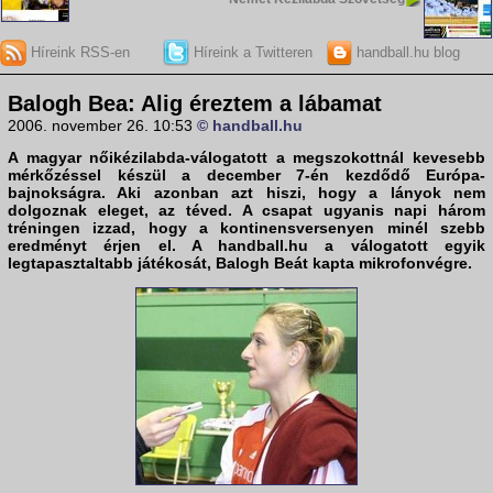
Híreink RSS-en
Híreink a Twitteren
handball.hu blog
Balogh Bea: Alig éreztem a lábamat
2006. november 26. 10:53
© handball.hu
A
magyar nőikézilabda-válogatott
a megszokottnál kevesebb
mérkőzéssel készül a december 7-én kezdődő Európa-
bajnokságra. Aki azonban azt hiszi, hogy a lányok nem
dolgoznak eleget, az téved. A csapat ugyanis napi három
tréningen izzad, hogy a kontinensversenyen minél szebb
eredményt érjen el. A
handball.hu
a válogatott egyik
legtapasztaltabb játékosát,
Balogh Beát
kapta mikrofonvégre.