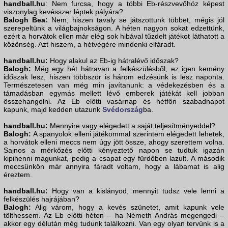
handball.hu
: Nem furcsa, hogy a többi Eb-részvevőhöz képest
viszonylag kevésszer léptek pályára?
Balogh Bea:
Nem, hiszen tavaly se játszottunk többet, mégis jól
szerepeltünk a világbajnokságon. A héten nagyon sokat edzettünk,
ezért a horvátok ellen már elég sok hibával tűzdelt játékot láthatott a
közönség. Azt hiszem, a hétvégére mindenki elfáradt.
handball.hu:
Hogy alakul az Eb-ig hátralévő időszak?
Balogh:
Még egy hét hátravan a felkészülésből, ez igen kemény
időszak lesz, hiszen többször is három edzésünk is lesz naponta.
Természetesen van még min javítanunk: a védekezésben és a
támadásban egymás mellett lévő emberek játékát kell jobban
összehangolni. Az Eb előtti vasárnap és hétfőn szabadnapot
kapunk, majd kedden utazunk
Svédország
ba.
handball.hu:
Mennyire vagy elégedett a saját teljesítményeddel?
Balogh:
A spanyolok elleni játékommal szerintem elégedett lehetek,
a horvátok elleni meccs nem úgy jött össze, ahogy szerettem volna.
Sajnos a mérkőzés előtti kényeztető napon se tudtuk igazán
kipihenni magunkat, pedig a csapat egy fürdőben lazult. A második
meccsünkön már annyira fáradt voltam, hogy a lábamat is alig
éreztem.
handball.hu:
Hogy van a kislányod, mennyit tudsz vele lenni a
felkészülés hajrájában?
Balogh:
Alig várom, hogy a kevés szünetet, amit kapunk vele
tölthessem. Az Eb előtti héten – ha Németh András megengedi –
akkor egy délután még tudunk találkozni. Van egy olyan tervünk is a