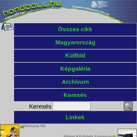
Összes cikk
Magyarország
Külföld
Képgaléria
Archívum
Keresés
Keresés
Linkek
Horsens HK
Német Kézilabda Szövetség